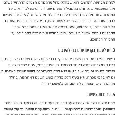
לקחת מבחינת התקציב, הוא שבחלק גדול מהמקרים תצטרכו להתחיל לשלם
את המשכנתא שלקחתם במקביל לתשלום שכירות. הסיבה לכך היא שאת
המשכנתא תתחילו לשלם עם רכישת דירה מ"מחיר למשתכן", אבל עד שיסיימו
לבנות אותה יעברו עוד כמה שנים. לעומת זאת, בדירה יד שנייה מועד המסירה
לרוב סמוך למועד הרכישה, ואילו בדירה חדשה שאינה במחיר למשתכן
הקבלנים נותנים אפשרות לשלם 20% בחוזה ואת היתרה בסמוך למועד
המסירה המתוכנן.
3. יש לעמוד בקריטריונים כדי להירשם
קיימים תנאים מסוימים שצריכים להתקיים כדי שתוכלו להירשם להגרלות, שיקנו
לכם סיכוי לרכוש דירה באחד הפרויקטים. מאוד בגדול, אתם צריכים להיות
יחידים בני 35 ומעלה או זוג נשוי ללא דירה בבעלותכם בשש השנים האחרונות,
גם לא בדמי מפתח, ולא בעלי חלק מדירה בשש השנים האחרונות. בחלק
מההגרלות יש אפשרות להירשם גם כ"משפרי דיור".
4. ערים ספציפיות
אתם יכולים להירשם להגרלה על דירה רק בערים בהן יש פרויקטים של מחיר
למשתכן. מותר להירשם לפרויקטים שונים בשלוש ערים שונות, כל עוד עושים