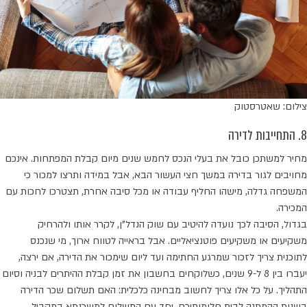
צילום: שאטרסטוק
8. התחייבות לדירה
מחיר למשתכן כובל את בעלי הנכס לחמש שנים מיום קבלת המפתחות. אינכם
מחויבים לגור בדירה במשך חצי העשור הבא, אבל במידה ותרצו למכור כי
המשפחה גדלה, מישהו החליף עבודה או מכל סיבה אחרת, תצטרכו לחכות עם
המכירה.
בגדול, הסיבה לכך נועדה להיטיב עם שוק הנדל"ן, לקרר אותו ולהרחיק
משקיעים או משקיעים פוטנציאליים. אבל בראייה לטווח ארוך, מי שנכנס
לתוכנית צריך לזכור שמרגע החתימה ועד ליום שימכור את הדירה, אם ירצה,
יעברו בין 8 ל-9 שנים, כשלוקחים בחשבון את זמן קבלת ההיתרים לבניה וסיום
התהליך. על כל אלו צריך לחשוב מבחינה כלכלית: האם תשלום שכר הדירה
בשנות ההמתנה לבית חלומותיכם, יחד עם התשלום למשכנתא במקביל