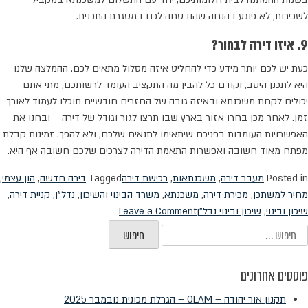
לשכירות, לא פוגע בהנחה שהובטחה לכם במסגרת התכנית.
9. איזו דירה לבחור?
כעת יש לכם יותר מידע כדי להחליט איזה מסלול מתאים לכם. ההמלצה שלנו
היא לתכנן היטב, וקודם כל להבין מה התקציב העומד לרשותכם, מתי אתם
יכולים לקחת משכנתא ובאיזה גובה של החזרים חודשיים תוכלו לעמוד לאורך
זמן. לאחר מכן בחרו אזור בארץ שבו תרצו לגור וגודל של דירה – ובחנו את
האפשרויות העומדות בפניכם שיתאימו לתנאים שלכם, ולא להפך. זמינות קבלת
מפתח מאוד חשובה ואפשרות התאמת הדירה לצרכים שלכם חשובה אף היא.
Posted in
מעבר דירה
,
משכנתאות
,
רכישת דירה
Tagged
דירה חדשה
,
הון עצמי
,
מחיר למשתכן
,
מכירת דירה
,
משכנתא
,
משרד הבינוי והשיכון
,
נדל"ן
,
קניית דירה
,
on
שיכון ובינוי
,
שיכון ובינוי נדל"ן
Leave a Comment
מחיר
יפוש:
למשתכן
–
פוסטים אחרונים
האם
זה
תקנון אור יהודה – OLAM – הגרלת מכונית נובמבר 2025