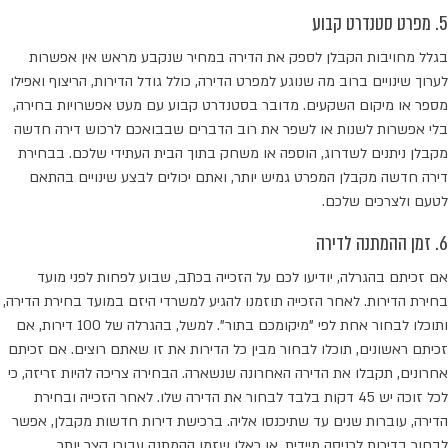
5. מפרט סטנדרט קבוע
בגלל מחויבות הקבלן לספק את הדירה במחיר שנקבע מראש אין אפשרות
לערוך שינויים ברוב מה שנוגע למפרט הדירה, כולל גודל הדירות, הריצוף ואפילו
מספר או מיקום השקעים. מדובר בסטנדרט קבוע עם מעט אפשרויות בחירה,
בלי אפשרות לשנות או לשפר את רוב הדברים שבבואכם לרכוש דירה חדשה
מקבלן ניתנים לשדרוג, הוספה או משחק בתוך הבית העתידי שלכם. בבחירת
דירה חדשה מקבלן המפרט גמיש יותר, ואתם יכולים לבצע שינויים בהתאם
לטעם ולצרכים שלכם.
6. זמן ההמתנה לדירה
אם זכיתם בהגרלה, יודיעו לכם על הזכייה בכתב, שבוע לפחות לפני מועד
בחירת הדירות. לאחר הזכייה תוזמנו להגיע למשרדי היזם במועד בחירת הדירה,
ותוכלו לבחור אחת לפי "מיקומכם בתור". למשל, בהגרלה של 100 דירות, אם
זכיתם ראשונים, תוכלו לבחור מבין כל הדירות את זו שאתם רוצים. אם זכיתם
אחרונים, תקבלו את הדירה האחרונה שנשארה. הבחירה צריכה להיות זריזה, כי
לכל זוכה יש 45 דקות בלבד לבחור את הדירה שלו. לאחר הזכייה ובחירת
הדירה, עוברות שנים עד שתיכנסו אליה. ברכישת דירות חדשות מקבלן, אפשר
לבחור בדירות לכניסה מיידית, או כאלו שזמן ההמתנה עבורן קצר יותר.