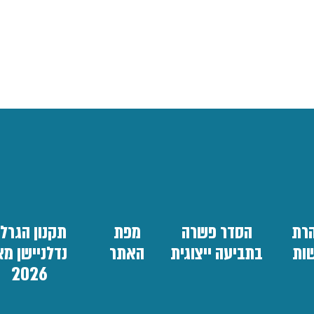
רת
הסדר פשרה
מפת
תקנון הגרל
שות
בתביעה ייצוגית
האתר
נדלניישן מא
2026