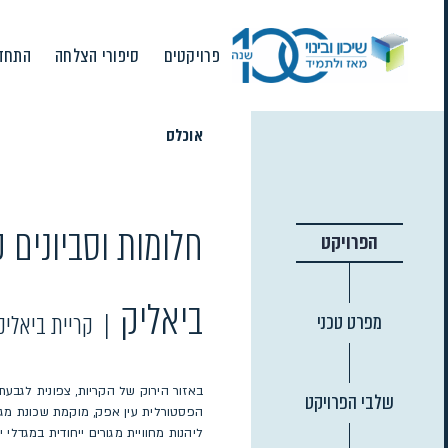
Ski
t
פרויקטים
סיפורי הצלחה
התחדש
conten
אוכלס
חלומות וסביונים 
הפרויקט
ביאליק
מפרט טכני
|
קריית ביאליק
באזור הירוק של הקריות, צפונית לגבע
שלבי הפרויקט
הפסטורלית עין אפק, מוקמת שכונת מג
ליהנות מחוויית מגורים ייחודית במגדלי י