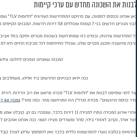
לבנות את השכונה מחדש עם ערכי קיימות
מבני מגורים חדשים בני 7 קומות שכוללים 58 דירות חדשות. המבנים הקיימים נהרסים למעט היסודות, ואז עוברים חיזוק משמעותי והוספת 2.5 קומות.
כל התחדשות עירונית, ובפרט כזו שמתרחשת בשכונת מגורים ותיקה בתל אביב 
הרבה מחשבה ותכנון מקדים שלנו, שכולל התייחסות לכל סביבת החיים ולא למבנה
המבנה שאנחנו הופכים לחלום. צילום
ככה ייראו הבניינים החדשים ביד אליהו, משתלבים ב
סדר כניסת הרוכשים". מכירת הנדל"ן הזו התרחשה מהר. כמה מהר?
נמכרו 46 דירות תוך 45 דקות
אחרי אירוע המכירה נותרו למכירה 11 דירות בלבד, 
מצד אחד, וקרוב לאזורי בילוי, סחר ומשרדים מצידו השני. ככה אנחנו אוהבים ל
ההדמיות בכתבה נועדו להתרשמות כללית בלבד ואין להסתמך עליהן לצורך קבלת החלט