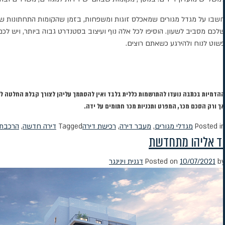
חשבו על מגדל מגורים שמאכלס זוגות ומשפחות, בזמן שהקומות התחתונות שלו כ
שלכם מסביב לשעון. הוסיפו לכל אלה נוף ועיצוב בסטנדרט גבוה ביותר, ויש ל
פשוט לנוח ולהירגע כשאתם רוצים.
ההדמיות בכתבה נועדו להתרשמות כללית בלבד ואין להסתמך עליהן לצורך קבלת החלטה לרכישה
אך ורק הסכם מכר, המפרט ותכניות מכר חתומים על ידה.
Posted in
מגדלי מגורים
,
מעבר דירה
,
רכישת דירה
Tagged
דירה חדשה
,
הרכבת
יד אליהו מתחדשת
by
10/07/2021
Posted on
דגנית וינינגר