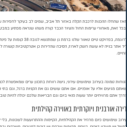
מאז שהחלו ההכנות לרכבת הקלה באזור תל אביב, שמים לב בעיקר לחפירות ש
ובכל זאת, מאחורי ערימות החול והציוד הכבד קורה משהו שנראה מפתיע במבט ר
לדוגמה, בפרויקט טי
ליד אתר בנייה לא עושה חשק לארוז, הסיבה שהדירות כן אטרקטיביות קשורה למ
החיים.
הנוחות טמונה בעירוב שימושים עירוני, גישה רווחת בתכנון ערים שמאפשרת לכ
שאתם מגיעים אליו על אופניים. אם אתם עושים גם את הקניות ברגל, וגם בתי 
הדרך אתם מרוויחים יותר שעות פנאי ביום וגם הבריאות שלכם יכולה להיות טובה 
דירה אורבנית ויוקרתית באווירה קהילתית
עירוב שימושים כיום מחזיר את הקהילתיות, הקיימות וההתרועעות לשכונות, בלי 
למשל יש מועדון דיירים. בנוסף, מקומות שבהם יש דירות למגורים, משרדים ובת