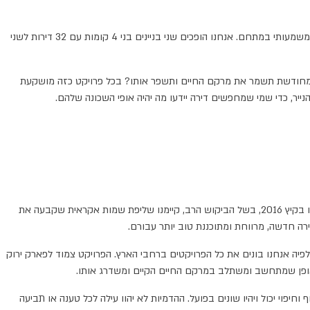
כאן אנחנו נכנסים לתמונה, עם פרויקט ההתחדשות העירונית "חלומות TLV" שמוקם ברחוב יפתח בשכונת יד אליהו. הוא נעשה במסגרת תמ"א 38/1 וכולל שינוי משמעותי במתחם. אנחנו הופכים שני בניינים בני 4 קומות עם 32 דירות לשני
ה המחודשת תשמר את מרקם החיים ותשפר אותו? בכל פרויקט כזה מושקעת
יר, כדי שמי שמחפשים דירה יידעו מה יהיה אופי השכונה שלהם.
עוד לפני שסיימנו לבנות את "חלומות TLV" מכרנו מראש את רוב הדירות. דורית סדן, סמנכ"לית השיווק והמכירות שלנו סיפרה: "באירוע המכירה המוקדמת שערכנו בקיץ 2016, בשל הביקוש הרב, קיימנו שליפת שמות אקראית שקבעה את
רה חדשה, מרווחת ומתוכננת טוב יותר עבורם.
ם בנייה ירוקה לפיה אנחנו בונים את כל הפרויקטים ברחבי הארץ. הפרויקט צמוד לפארק ירוק
, ובאופן שמתחשב ומשתלב במרקם החיים הקיים ומשדרג אותו.
יפוי יכול ויהיו שונים בפועל. ההדמיות לא יהוו עילה לכל טענה או תביעה