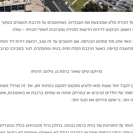
ל חברת נת"ע שמבצעת את העבודות. כשחושבים על הרכבת חושבים בעיקר של 
אשון: הביקוש לדירות חדשות למכירה שקרובות לאתרי הבנייה – עולה.
ים טאוור שלנו ברמת גן שמתנשא לגובה 38 קומות על פינת יגאל אלון מול מתחם הבורסה. אם חושבים על ז
חשבה קדימה. כאשר הרכבת הקלה תהיה בנויה ומתפקדת, לגור בסביבה קרובה אלי
פרויקט טיים טאוור ברמת גן. צילום: הדמיה
ם לקבל יותר שעות פנאי ולהגיע ממקום למקום בפחות זמן. איך זה קורה? פשו
הספר של הילדים קרובים או במרחק תחנה או שתיים ברכבת או באוטובוס, אתם 
יותר, כי אתם מזיזים את הגוף יותר.
לוותר על היתרונות של בנייה ברמה גבוהה. בחלק גדול מהבניינים בכלל ובמגדל
י עסק ובילוי בכפיפה אחת או בקרבה גדולה לא נשארים שוממים לא במשך היום 