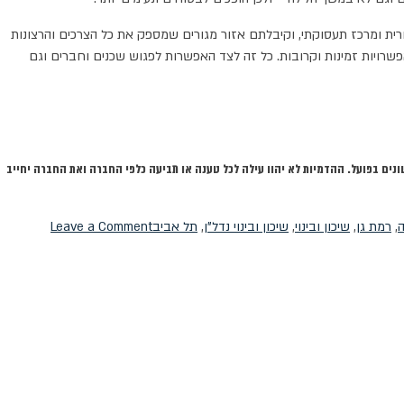
רית ומרכז תעסוקתי, וקיבלתם אזור מגורים שמספק את כל הצרכים והרצונות
פשרויות זמינות וקרובות. כל זה לצד האפשרות לפגוש שכנים וחברים וגם
שונים בפועל. ההדמיות לא יהוו עילה לכל טענה או תביעה כלפי החברה ואת החברה יחייב
on
ה
,
רמת גן
,
שיכון ובינוי
,
שיכון ובינוי נדל"ן
,
תל אביב
Leave a Comment
לגור
בלב
העניינים