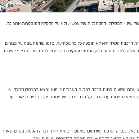
שינויי המסלול וההסתגלות של עכשיו, ולא על ההקלה המובטחת אחר כך.
ה שוב, רכישת דירות ליד חפירות הרכבת הקלה היא לא תופעה כל כך מפתיעה. בזמן שהמחשבה על מגורים
ה ולמקומות עבודה, מתחמי עסקים ובילוי יכול להיות שדרוג רציני לאיכות
ט: אתם נוסעים פחות ברכב למקום העבודה כי הוא נמצא במרחק הליכה, או
נמצאים פחות עם הרכב על הכביש וכך יש פחות פקקים וזיהום אוויר. על
ים כאלו בפרט יש עוד שירותים שמעשירים את חיי החברה והפנאי, בטיים טאוור
וגם לא במשך הלילה – ולכן הופכים לבטוחים ונעימים יותר.