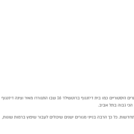
בתל אביב העיר הלבנה, יש מבנים לשימור ויש כאלו טעוני שיפור. בין המבנים לשימור אפשר למצוא בנייני מגורים שמהווים מקור לגאווה מתקופת הבאוהאוס, אתרים היסטוריים כמו בית דיזנגוף ברוטשילד 16 שבו התגוררו מאיר וצינה דיזנגוף
הכי גבוה בתל אביב.
ות. כל כך הרבה בנייני מגורים ישנים שיכולים לעבור שיפוץ ברמות שונות,