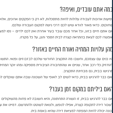
במה אתם עובדים, ואיפה?
נסיעות ארוכות לעבודה עלולות להיות מתסכלות, לא רק כי הפקקים ארוכים, אל
שחוקים. כדאי מאוד לוודא שיש לכם דרכי גישה למקום העבודה שלכם.
אם אתם חיים בזוג, וכל אחד מכם עובד בעיר אחרת ואין לכם ילדים – נסו למ
יאפשרו לכם לצאת בהתראה קצרה לבית הספר והגן, על כל מקרה.
מהן עלויות המחיה ואורח החיים באזור?
היו כנים עם עצמכם, וחשבו מה התקציב החודשי שלכם לבזבוזים ופנאי. התשו
להחזיק כלי רכב אחד, שניים או שהתחבורה הציבורית מספיקה ומהו יוקר המחיה 
תרגישו בבית, גם מבחינת התקציב.
ואם כבר להרגיש בבית, כדאי לשים לב לאופי של השכונה שבה אתם שוקלים לרכו
האם ביליתם במקום זמן בעבר?
אם כבר להרגיש בבית, זו השורה התחתונה, והיא חשובה לא פחות מהשיקולים ה
לשכור דירה לתקופה קצרה, אפילו לנופש, ולצאת לשוטט ולהתרשם. דמיינו את
נכונה יכולה להיות המפתח למציאת דירה שהיא באמת בית.