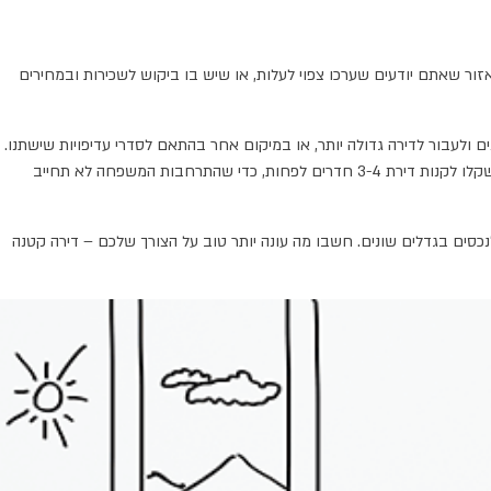
ר שאתם יודעים שערכו צפוי לעלות, או שיש בו ביקוש לשכירות ובמחירים
ולעבור לדירה גדולה יותר, או במיקום אחר בהתאם לסדרי עדיפויות שישתנו.
ככל שאתם מתכננים להישאר בדירה לזמן רב יותר, כדאי לחשוב לטווח ארוך יותר. למשל, אם אתם זוג צעיר שכבר חושב על ילדים אבל עוד לא פועל בכיוון, תשקלו לקנות דירת 3-4 חדרים לפחות, כדי שהתרחבות המשפחה לא תחייב
סים בגדלים שונים. חשבו מה עונה יותר טוב על הצורך שלכם – דירה קטנה