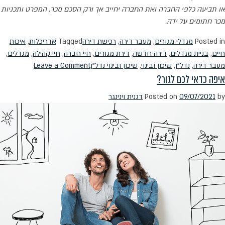
או תביעה כלפי החברה ואת החברה יחייב אך ורק הסכם מכר, המפרט ותכניות
מכר חתומים על ידה.
Posted in
מגדלי מגורים
,
מעבר דירה
,
רכישת דירה
Tagged
אדריכלות
,
איכות
חיים
,
בניית מגדלים
,
דירה חדשה
,
דירת מגורים
,
חיי חברה
,
חיי קהילה
,
מגדלים
,
on
מעבר דירה
,
נדל"ן
,
שיכון ובינוי
,
שיכון ובינוי נדל"ן
Leave a Comment
איפה כדאי לכם לגור?
חיים
על
by
09/07/2021
Posted on
דגנית וינינגר
הגובה