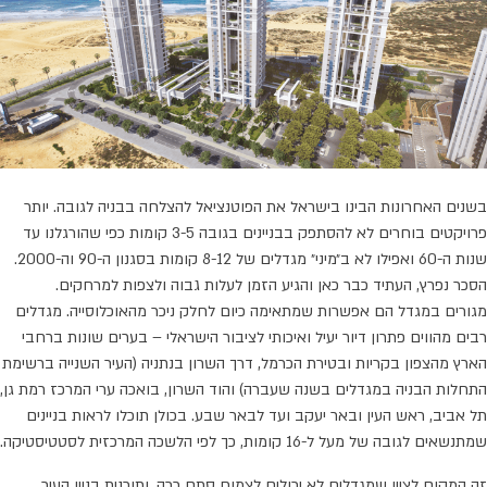
בשנים האחרונות הבינו בישראל את הפוטנציאל להצלחה בבניה לגובה. יותר
פרויקטים בוחרים לא להסתפק בבניינים בגובה 3-5 קומות כפי שהורגלנו עד
שנות ה-60 ואפילו לא ב״מיני״ מגדלים של 8-12 קומות בסגנון ה-90 וה-2000.
הסכר נפרץ, העתיד כבר כאן והגיע הזמן לעלות גבוה ולצפות למרחקים.
מגורים במגדל הם אפשרות שמתאימה כיום לחלק ניכר מהאוכלוסייה. מגדלים
רבים מהווים פתרון דיור יעיל ואיכותי לציבור הישראלי – בערים שונות ברחבי
הארץ מהצפון בקריות ובטירת הכרמל, דרך השרון בנתניה (העיר השנייה ברשימת
התחלות הבניה במגדלים בשנה שעברה) והוד השרון, בואכה ערי המרכז רמת גן,
תל אביב, ראש העין ובאר יעקב ועד לבאר שבע. בכולן תוכלו לראות בניינים
שמתנשאים לגובה של מעל ל-16 קומות, כך לפי הלשכה המרכזית לסטטיסטיקה.
זה המקום לציין שמגדלים לא יכולים לצמוח סתם ככה, ותוכנית בניין העיר