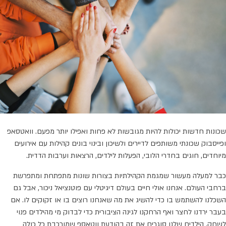
שכונות חדשות יכולות להיות מגובשות לא פחות ואפילו יותר מפעם. וואטסאפ
ופייסבוק שכונתי משותפים לדיירים ולשיכון ובינוי בונים קהילות עם אירועים
מיוחדים, חוגים בחדרי הלובי, הפעלות לילדים, הרצאות וערבות הדדית.
כבר למעלה מעשור שמגמת הקהילתיות בצורות שונות מתפתחת ומתפרשת
ברחבי העולם. אנחנו אולי חיים בעולם דיגיטלי עם פוטנציאל ניכור, אבל גם
השכלנו להשתמש בו כדי להשיג את מה שאנחנו רוצים בו או זקוקים לו. אם
בעבר ירדנו לחצר ואף הרחקנו לגינה הציבורית כדי לבדוק מי מהילדים פנוי
לשחק, הילדים שלנו סוגרים את זה בהודעת ווטאספ שמורכבת כל כולה