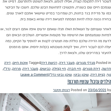
לשכור דירה לתקופה קצרה, אפילו לנופש, ולצאת לשוטט ולהתרשם. דמיינו את
עצמכם חיים שם בשגרה, והקשיבו לתחושת הבטן שלכם. חשבו על הביקור
כמו על מדידת בגד בחנות, רק שמדובר בפריט שיישאר אתכם לאורך שנים.
בחירה נכונה יכולה להיות המפתח למציאת דירה שהיא באמת בית.
לאחר שעניתם על השאלות האלו תגלו שאתם יודעים איפה אתם רוצים לגור, או
לפחות שצמצמתם את הרשימה של מקומות אפשריים. השלבים הבאים הם
לדעת מה הדירה שלכם כוללת ומה תצטרכו לקנות או להוסיף על הקיים, כמה
יעלה לכם לעבור דירה, ואיך לקחת משכנתא בקלות יחסית. אתם מוזמנים
להיעזר במדריכים שלנו, ולצאת לדרך.
Posted in
מגדלי מגורים
,
מעבר דירה
,
רכישת דירה
Tagged
איכות חיים
,
דירה
חדשה
,
דירת מגורים
,
חיי חברה
,
חיי קהילה
,
כבישים
,
מעבר דירה
,
מרחק
,
נדל"ן
,
on
נוף
,
קניית דירה
,
שיכון ובינוי
,
שיכון ובינוי נדל"ן
Leave a Comment
הילדים עזבו? עכשיו תורכם!
איפה
כדאי
by
23/06/2021
Posted on
דגנית וינינגר
לכם
לגור?