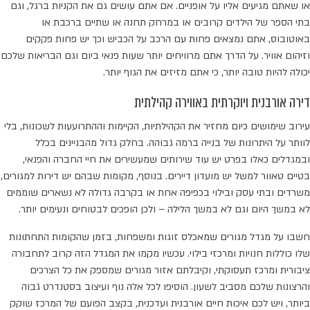
או שאתם מגיעים אליו על אופניים. אם אתם עושים גם את הקניות ברגל, וגם
בתי הספר של הילדים קרובים או במרחק תחנה או שתיים ברכבת או
באוטובוס, אתם נמצאים פחות עם הרכב על הכביש וכך יש פחות פקקים
וזיהום אוויר. על הדרך אתם מרוויחים יותר שעות פנאי ביום וגם הבריאות שלכם
יכולה להיות טובה יותר, כי אתם מזיזים את הגוף יותר.
דירה אורבנית ויוקרתית באווירה קהילתית
עירוב שימושים כיום מחזיר את הקהילתיות, הקיימות וההתרועעות לשכונות, בלי
לוותר על היתרונות של בנייה ברמה גבוהה. בחלק גדול מהבניינים בכלל
ובמגדלים כאלו בפרט יש עוד שירותים שמעשירים את חיי החברה והפנאי,
בטיים טאוור למשל יש מועדון דיירים. בנוסף, מקומות שבהם יש דירות למגורים,
משרדים ובתי עסק ובילוי בכפיפה אחת או בקרבה גדולה לא נשארים שוממים
לא במשך היום וגם לא במשך הלילה – ולכן הופכים לבטוחים ונעימים יותר.
חשבו על מגדל מגורים שמאכלס זוגות ומשפחות, בזמן שהקומות התחתונות
שלו כוללות חנויות ומרכזי בילוי. עכשיו מקמו את המגדל הזה קרוב לתחבורה
ציבורית ומרכז תעסוקתי, וקיבלתם אזור מגורים שמספק את כל הצרכים
והרצונות שלכם מסביב לשעון. הוסיפו לכל אלה נוף ועיצוב בסטנדרט גבוה
ביותר, ויש לכם איכות חיים אורבנית ועדכנית, בקצב הפועם של המרכז שוקק