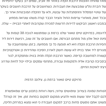
מאז שהחלו ההכנות לרכבת הקלה באזור תל אביב, שמים לב בעיקר לחפירות
של חברת נת"ע שמבצעת את העבודות. כשחושבים על הרכבת חושבים בעיקר
של שינויי המסלול וההסתגלות של עכשיו, ולא על ההקלה המובטחת אחר כך.
ובכל זאת, מאחורי ערימות החול והציוד הכבד קורה משהו שנראה מפתיע
במבט ראשון: הביקוש לדירות חדשות למכירה שקרובות לאתרי הבנייה – עולה.
לדוגמה, בפרויקט טיים טאוור שלנו ברמת גן שמתנשא לגובה 38 קומות על
פינת יגאל אלון מול מתחם הבורסה. אם חושבים על זה שוב, רכישת דירות ליד
חפירות הרכבת הקלה היא לא תופעה כל כך מפתיעה. בזמן שהמחשבה על
מגורים ליד אתר בנייה לא עושה חשק לארוז, הסיבה שהדירות כן אטרקטיביות
קשורה למחשבה קדימה. כאשר הרכבת הקלה תהיה בנויה ומתפקדת, לגור
בסביבה קרובה אליה ולמקומות עבודה, מתחמי עסקים ובילוי יכול להיות שדרוג
רציני לאיכות החיים.
פרויקט טיים טאוור ברמת גן. צילום: הדמיה
הנוחות טמונה בעירוב שימושים עירוני, גישה רווחת בתכנון ערים שמאפשרת
לכם לקבל יותר שעות פנאי ולהגיע ממקום למקום בפחות זמן. איך זה קורה?
פשוט: אתם נוסעים פחות ברכב למקום העבודה כי הוא נמצא במרחק הליכה,