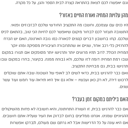
וגם יאפשרו לכם לצאת בהתראה קצרה לבית הספר והגן, על כל מקרה.
מהן עלויות המחיה ואורח החיים באזור?
היו כנים עם עצמכם, וחשבו מה התקציב החודשי שלכם לבזבוזים ופנאי.
התשובה תעזור לכם לבחור מיקום שיאפשר לכם לחיות הכי טוב, בהתאם לכיס
שלכם. קחו בחשבון דברים קטנים לכאורה כמו גובה הארנונה, האם יש הכרח
להחזיק כלי רכב אחד, שניים או שהתחבורה הציבורית מספיקה ומהו יוקר
המחיה הכולל. לרוב תהיו מרוצים יותר ותרגישו יותר מסופקים אם תגורו במקום
שבו רמת המחיה דומה לזו שלכם, ולא גבוהה ממנה. בקיצור, בחרו במקום שבו
תרגישו בבית, גם מבחינת התקציב.
ואם כבר להרגיש בבית, כדאי לשים לב לאופי של השכונה שבה אתם שוקלים
לרכוש דירה, לא רק כאן ועכשיו – אלא גם איך היא תיראה עוד חמש ועוד עשר
שנים.
האם ביליתם במקום זמן בעבר?
אם כבר להרגיש בבית, זו השורה התחתונה, והיא חשובה לא פחות מהשיקולים
ההגיוניים שמנינו. אנחנו ממליצים בחום לבדוק את העיר שעליה אתם חושבים.
אם היא עונה על כל הדרישות אבל לא גרתם שם מעולם, תבדקו אפשרות