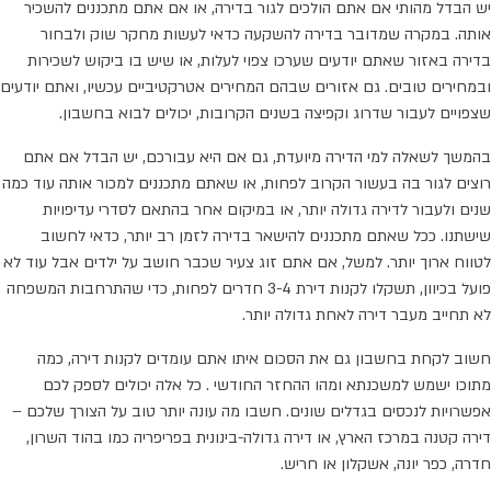
יש הבדל מהותי אם אתם הולכים לגור בדירה, או אם אתם מתכננים להשכיר
אותה. במקרה שמדובר בדירה להשקעה כדאי לעשות מחקר שוק ולבחור
בדירה באזור שאתם יודעים שערכו צפוי לעלות, או שיש בו ביקוש לשכירות
ובמחירים טובים. גם אזורים שבהם המחירים אטרקטיביים עכשיו, ואתם יודעים
שצפויים לעבור שדרוג וקפיצה בשנים הקרובות, יכולים לבוא בחשבון.
בהמשך לשאלה למי הדירה מיועדת, גם אם היא עבורכם, יש הבדל אם אתם
רוצים לגור בה בעשור הקרוב לפחות, או שאתם מתכננים למכור אותה עוד כמה
שנים ולעבור לדירה גדולה יותר, או במיקום אחר בהתאם לסדרי עדיפויות
שישתנו. ככל שאתם מתכננים להישאר בדירה לזמן רב יותר, כדאי לחשוב
לטווח ארוך יותר. למשל, אם אתם זוג צעיר שכבר חושב על ילדים אבל עוד לא
פועל בכיוון, תשקלו לקנות דירת 3-4 חדרים לפחות, כדי שהתרחבות המשפחה
לא תחייב מעבר דירה לאחת גדולה יותר.
חשוב לקחת בחשבון גם את הסכום איתו אתם עומדים לקנות דירה, כמה
מתוכו ישמש למשכנתא ומהו ההחזר החודשי . כל אלה יכולים לספק לכם
אפשרויות לנכסים בגדלים שונים. חשבו מה עונה יותר טוב על הצורך שלכם –
דירה קטנה במרכז הארץ, או דירה גדולה-בינונית בפריפריה כמו בהוד השרון,
חדרה, כפר יונה, אשקלון או חריש.