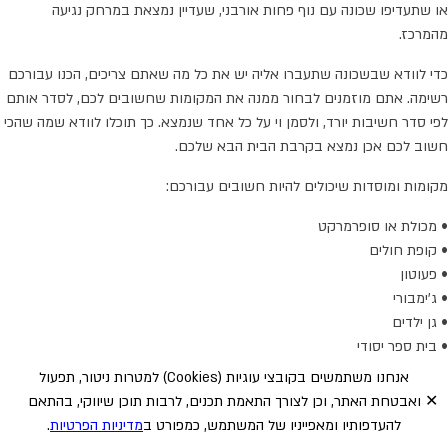
או שתעדיפו שכונה עם נוף פחות אורבני, שעדיין נמצאת במרחק נגיעה
מהמרכז.
כדי לוודא שבשכונה שתעברו אליה יש את כל מה שאתם צריכים, הכנו עבורכם
רשימה. אתם מוזמנים לבחור ממנה את המקומות שחשובים לכם, לסדר אותם
לפי סדר חשיבות יורד, ולסמן וי על כל אחד שנמצא. כך תוכלו לוודא שמה שהכי
חשוב לכם אכן נמצא בקרבת הבית הבא שלכם.
מקומות ומוסדות שיכולים להיות חשובים עבורכם:
• מכולת או סופרמרקט
• קופת חולים
• פעוטון
• ג'ימבורי
• גן ילדים
• בית ספר יסודי
• בית ספר תיכון
אנחנו משתמשים בקובצי עוגיות
(Cookies)
למטרות ניטור, תפעול
• פארק עם מגרש משחקים
✕
ואבטחת האתר, וכן לצורך התאמת תכנים, לרבות תוכן שיווקי, בהתאם
• גינת כלבים
להעדפותיו ומאפייניו של המשתמש, כמפורט ב
מדיניות הפרטיות
.
• בית כנסת