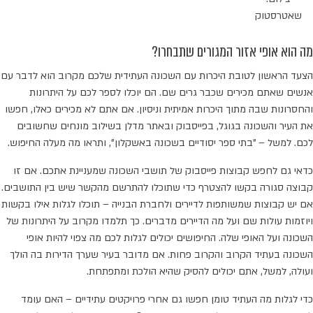
שאטרסטוק
מה הוא אופי אזור המגורים שתבחרו?
הצעד הראשון לטובת היכרות עם השכונה העתידית שלכם מקרוב הוא לדבר עם
אנשים שאתם מכירים שכבר גרים שם. הם יוכלו לספר לכם על היתרונות
והחסרונות שבה מתוך היכרות אמיתית וניסיון. אם אתם לא מכירים כאלו, חפשו
את העיר והשכונה בגוגל, בפייסבוק ובאתר מדלן בשילוב מונחים שחשובים
לכם. למשל – "בתי ספר יסודיים בשכונה באשקלון", ותראו מה מעלה החיפוש.
כדאי גם לחפש קבוצות פייסבוק של תושבי השכונה שמעניינת אתכם. אם זו
קבוצה סגורה בקשו להצטרף כדי שתוכלו להתרשם מהקשר שיש בין התושבים.
אם יש קבוצות שמשותפות לדיירים ולחברת הבנייה – תוכלו לגלות אילו בקשות
ויוזמות עולות שם ועל מה הדיירים מדברים. כך תלמדו מקרוב על היתרונות של
השכונה ועל האופי שלה. החיפושים יכולים לגלות לכם מה צפוי להיות אופי
השכונה בעתיד הקרוב והקרוב פחות. אם מדובר בעיר שערך הדירות בה הולך
ועולה, למשל, אתם יכולים להסיק שהיא הולכת ומתפתחת.
כדי לגלות מה העתיד טומן חפשו גם אחרי פרויקטים עתידיים – האם עומד