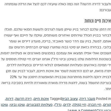
ולעבור לדירה חדשה? הנה כמה כאלה שיעזרו לכם לנצל את הדלת שנפתחה
עבורכם:
איכות חיים ונוחות
זה הזמן שלכם לבחור בניין שייתן מענה לצרכים ולשעות הפנאי שלכם. תוכלו
לבחור בבניין הכולל שירותים ואיזורים משותפים, שיקלו על חייכם ואף יעשירו
אותם. למשל, בניין עם חדר כושר מאובזר, בריכה, מועדון דיירים או שומר
בלובי. בבחירה כזאת יש סיכוי גבוה שתיצרו קשרים חברתיים חדשים עם
השכנים ואולי אפילו תמצאו את עצמכם במפגשים מאורגנים או פעילויות יזומות.
בשכונות החלומות שלנו בשיכון ובינוי נדל"ן אנחנו יוצרים חיי קהילה תוססים על
ידי תמיכה באירועים ופעילויות המותאמים לגילאי הדיירים ובפעילויות לילדים.
יתרה מזאת, יש לכם הזדמנות לשפר את איכות חייכם, לעבור לבניין עם תקן
לבנייה ירוקה וליהנות מהיתרונות שבבנייה המאפשרת חיסכון של עד 22%
בצריכת החשמל בשנה, ליהנות מדירה מוארת ומאווררת ולחיות בסביבה בריאה
יותר.
Posted in
מעבר דירה
,
עיצוב הבית
Tagged
איכות חיים
,
דירה חדשה
,
דירות
,
הורים
,
חיי חברה
,
חיי קהילה
,
ילדים
,
נדל"ן
,
פעילויות למבוגרים
,
שיכון ובינוי
,
שיכון
on
ובינוי נדל"ן
Leave a Comment