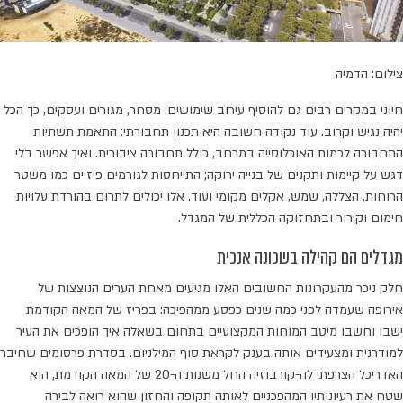
צילום: הדמיה
חיוני במקרים רבים גם להוסיף עירוב שימושים: מסחר, מגורים ועסקים, כך הכל
יהיה נגיש וקרוב. עוד נקודה חשובה היא תכנון תחבורתי: התאמת תשתיות
התחבורה לכמות האוכלוסייה במרחב, כולל תחבורה ציבורית. ואיך אפשר בלי
דגש על קיימות ותקנים של בנייה ירוקה; התייחסות לגורמים פיזיים כמו משטר
הרוחות, הצללה, שמש, אקלים מקומי ועוד. אלו יכולים לתרום בהורדת עלויות
חימום וקירור ובתחזוקה הכללית של המגדל.
מגדלים הם קהילה בשכונה אנכית
חלק ניכר מהעקרונות החשובים האלו מגיעים מאחת הערים הנוצצות של
אירופה שעמדה לפני כמה שנים כפסע ממהפיכה: בפריז של המאה הקודמת
ישבו וחשבו מיטב המוחות המקצועיים בתחום בשאלה איך הופכים את העיר
למודרנית ומצעידים אותה בענק לקראת סוף המילניום. בסדרת פרסומים שחיבר
האדריכל הצרפתי לה-קורבוזיה החל משנות ה-20 של המאה הקודמת, הוא
שטח את רעיונותיו המהפכניים לאותה תקופה והחזון שהוא רואה לבירה