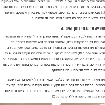
פתאום יורדים למטה ויש עם מי לדבר […] יש דיירים שמושכים חשמל לאירועים
של הקהילה מביתם. כמו פעם, בדור של הורינו, נוח לבקש דברים אם נתקעת.
[…] מבקשים ביצים וסוכר מדי פעם. נכנסתי לגור כאן בין הראשונים, היינו פה
לבד, ולראות מה קרה פה במשך שנה וחצי זה מדהים…״.
ספרייה וג'ימבורי בתוך השכונה
דירות חדשות למכירה בפרויקט "חלומות פארק חדרה׳" שהיא אחת הקהילות
הצעירות בין הפרויקטים שלנו, ואחותה הבכורה היא "חלומות כרכור", בה
התחלנו את הפעילות הקהילתית. בתהליך בן ארבע שנים, הפכו שני הבניינים
הראשונים (מתוך 13) למשפחה ולגרעין השכונה, והדיירים העתידיים נפגשו כדי
להקים גינת ירק לילדים, התמנגלו בערבי הרצאות בנושאים שונים שהועברו על
ידי הדיירים, ארגנו ירידי החלפת תחפושות בפורים ובגדים בפסח וערכו קבלות
שבת בלובי לכל הדיירים שרצו להשתתף.
את מאות דיירי הדירות החדשות ב"כפר סבא דה גרדן" ליווינו בראש השנה,
בפורים, בחגים אחרים ובחופשת הקיץ. ישיבות פעילי השכונה הניבו קבוצת
כדורסל מקומית, פעילויות לילדים בשעות אחר הצהריים, חדר ג׳ימבורי ופינות
יצירה לגיל הרך, וספריה לילדים עד גיל 12.