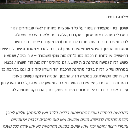
צילום: הדמיה
שיכון ובינוי מקפידה לשמור על כל האופציות פתוחות לאלו שבוחרים לגור
במגדל: תמהיל דירות מגוון שמקדם קהילה רבת גילאים וצרכים שיכולה
להשתמש בחדרים המשותפים לרווחתם (כמו מועדון דיירים, חדר כושר
ומוסדות החינוך והפנאי שנמצאים בסמוך). קרבה למרכזי מסחר וגישה לכבישים
הראשיים או לתחנות רכבת כמו ב"חלומות צוקי השמורה – עיר ימים", שנמצא
כשש דקות נסיעה מתחנת בית יהושע. גם פרויקט "חלומות הוד השרון", נמצא
במרחק של 5 דקות בלבד מתחנת הרכבת הוד השרון סוקולוב, וגם בקרבת כל
השירותים הקהילתיים. במקרה הזה, התכנון והבנייה הירוקה נעשים באופן
המתחשב בסביבה, מצמצם שימוש באנרגיה ומסייע לשמירה על כדור הארץ תוך
עידוד אורח חיים בריא וחסכוני במים וחשמל, בתוך הפרויקט ומחוצה לו.
ההדמיות בכתבה נועדו להתרשמות כללית בלבד ואין להסתמך עליהן לצורך
קבלת החלטה לרכישה. גוונים וצבעים ו/או סוגי חומרים לרבות אלומיניום
וחומרי ריצוף וחיפוי יכול ויהיו שונים בפועל. ההדמיות לא יהוו עילה לכל טענה