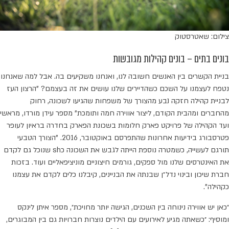
צילום: שאטרסטוק
בונים בתים – בונים קהילות מגובשות
בניית הקשרים בין האנשים חשובה לנו, ואנחנו משקיעים בה. אבל למה שאנחנו
נטפח לעצמנו על השכם כשהדיירים שלנו עושים את זה בעצמם? "הרצון העז
לבניית קהילה חזקה נבע מהצורך של משפחות שהגיעו לשכונה, רחוק
מהחברים ומהבית הקודם, ליצור אווירה חמה ותומכת" מספר עידן מורדו, מראשי
ועד הקהילה של פרויקט פארק חלומות בשכונת הפארק בחדרה בראיון לעופר
פטרסבורג בידיעות אחרונות שהתפרסם באוקטובר, 2016. "הצורך הטבעי
תורגם לעשייה, כשמטרה נוספת הייתה לגבש את השכונה כsh שנוכל גם לקדם
את האינטרסים שלנו מול ספקים, גורמים חיצוניים מוניציפאליים ועוד. בזכות
חברת שיכון ובינוי נדל״ן שבנתה את הבניינים, קיבלנו כלים לקדם את עצמנו
כקהילה”.
״כאן יש אווירה נינוחה בין השכנים, הגישה יותר מחויכת״, מספר איתן לינקס
ומוסיף: ״כשאתה מגיע לאירועים עם הילדים נוצרות חברויות גם בין המבוגרים,