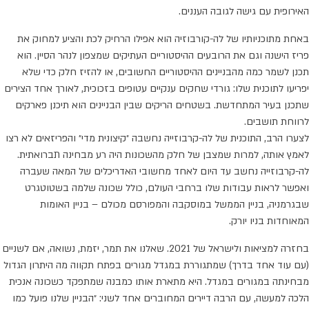
האירופית עם גישה לגובה העננים.
באחת מתוכניותיו של לה-קורבוזיה הוא אפילו הרחיק לכת והציע למחוק את
פריז הישנה וגם את הרובעים ההיסטוריים העתיקים שמצפון לנהר הסיין. הוא
תכנן לשמר כמה מהבניינים ההיסטוריים החשובים, או להזיז חלק כדי שלא
יפריעו לתוכנית שלו: גורדי שחקים ענקיים עטופים בזכוכית, לאורך אחד הצירים
שתכנן בעיר המתחדשת. בשטחים הריקים שבין הבניינים הוא תיכנן פארקים
לרווחת תושבים.
לצערו הרב, התוכנית של לה-קרבוזייה נחשבה ״קיצונית מדי״ והפריזאים לא רצו
לאמץ אותה, למרות שמצבן של חלק מהשכונות היה רע מבחינה תברואתית.
לה-קרבוזייה נחשב עד היום לאחד מחשובי האדריכלים של המאה שעברה
ואפשר לראות עבודות שלו ברחבי העולם, כולל שכונה שלמה בשטוטגרט
שבגרמניה, בניין הממשל במוסקבה והמפורסם מכולם – בניין האומות
המאוחדות בניו יורק.
בחזרה למציאות ולישראל של 2021. שאלנו את תמר, יזמת, נשואה, אם לשניים
(עם עוד אחד בדרך) שמתגוררת במגדל מגורים בפתח תקווה מה היתרון הגדול
מבחינתה במגורים במגדל. היא מתארת אותו כמבנה שמתפקד כשכונה אנכית
הלכה למעשה, עם הרבה דיירים המחוברים אחד לשני: ״הבניין שלנו פועל כמו