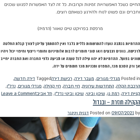
החיים כשכל האפשרויות זמינות וקרובות. כל זה לצד האפשרות לפגוש שכנים
וחברים וגם פשוט לנוח ולהירגע כשאתם רוצים.
מרפסת בפרויקט טיים טאוור (הדמיה)
ההדמיות בכתבה נועדו להתרשמות כללית בלבד ואין להסתמך עליהן לצורך קבלת החלטה
לרכישה. גוונים וצבעים ו/או סוגי חומרים לרבות אלומיניום וחומרי ריצוף וחיפוי יכול ויהיו
שונים בפועל. ההדמיות לא יהוו עילה לכל טענה או תביעה כלפי החברה ואת החברה יחייב
אך ורק הסכם מכר, המפרט ותכניות מכר חתומים על ידה.
Posted in
מגדלי מגורים
,
מעבר דירה
,
רכישת דירה
Tagged
דירה חדשה
,
הרכבת הקלה
,
התחדשות עירונית
,
חיי חברה
,
חיי קהילה
,
מגדלי מגורים
,
נדל"ן
,
n
קניית דירה
,
רמת גן
,
שיכון ובינוי
,
שיכון ובינוי נדל"ן
,
תל אביב
Leave a Comment
הקהילה חוזרת – ובגדול
ל
ב
by
09/07/2021
Posted on
דגנית וינינגר
ה