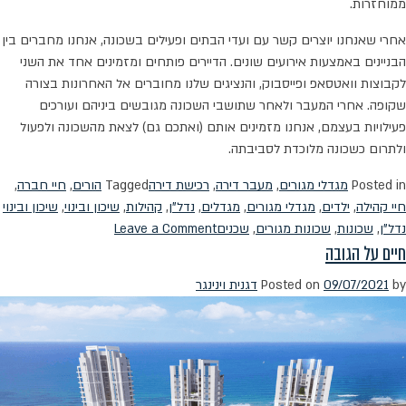
ממוחזרות.
אחרי שאנחנו יוצרים קשר עם ועדי הבתים ופעילים בשכונה, אנחנו מחברים בין
הבניינים באמצעות אירועים שונים. הדיירים פותחים ומזמינים אחד את השני
לקבוצות וואטסאפ ופייסבוק, והנציגים שלנו מחוברים אל האחרונות בצורה
שקופה. אחרי המעבר ולאחר שתושבי השכונה מגובשים ביניהם ועורכים
פעילויות בעצמם, אנחנו מזמינים אותם (ואתכם גם) לצאת מהשכונה ולפעול
ולתרום כשכונה מלוכדת לסביבתה.
Posted in
מגדלי מגורים
,
מעבר דירה
,
רכישת דירה
Tagged
הורים
,
חיי חברה
,
חיי קהילה
,
ילדים
,
מגדלי מגורים
,
מגדלים
,
נדל"ן
,
קהילות
,
שיכון ובינוי
,
שיכון ובינוי
on
נדל"ן
,
שכונות
,
שכונות מגורים
,
שכנים
Leave a Comment
חיים על הגובה
הקהילה
חוזרת
by
09/07/2021
Posted on
דגנית וינינגר
–
ובגדול