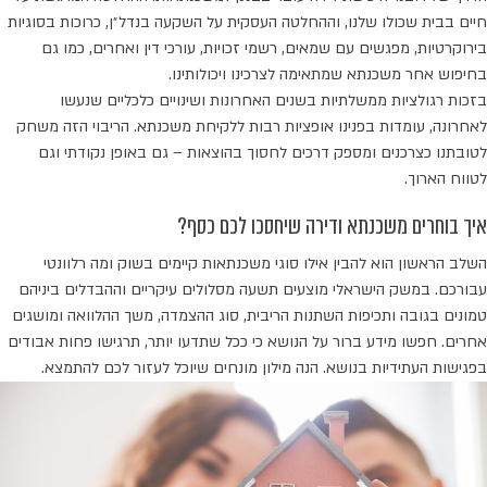
חיים בבית שכולו שלנו, וההחלטה העסקית על השקעה בנדל״ן, כרוכות בסוגיות
בירוקרטיות, מפגשים עם שמאים, רשמי זכויות, עורכי דין ואחרים, כמו גם
בחיפוש אחר משכנתא שמתאימה לצרכינו ויכולותינו.
בזכות רגולציות ממשלתיות בשנים האחרונות ושינויים כלכליים שנעשו
לאחרונה, עומדות בפנינו אופציות רבות ללקיחת משכנתא. הריבוי הזה משחק
לטובתנו כצרכנים ומספק דרכים לחסוך בהוצאות – גם באופן נקודתי וגם
לטווח הארוך.
איך בוחרים משכנתא ודירה שיחסכו לכם כסף?
השלב הראשון הוא להבין אילו סוגי משכנתאות קיימים בשוק ומה רלוונטי
עבורכם. במשק הישראלי מוצעים תשעה מסלולים עיקריים וההבדלים ביניהם
טמונים בגובה ותכיפות השתנות הריבית, סוג ההצמדה, משך ההלוואה ומושגים
אחרים. חפשו מידע ברור על הנושא כי ככל שתדעו יותר, תרגישו פחות אבודים
בפגישות העתידיות בנושא. הנה מילון מונחים שיוכל לעזור לכם להתמצא.