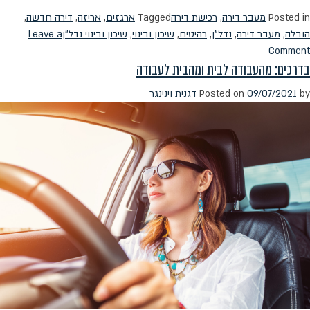
Posted in
מעבר דירה
,
רכישת דירה
Tagged
ארגזים
,
אריזה
,
דירה חדשה
,
הובלה
,
מעבר דירה
,
נדל"ן
,
רהיטים
,
שיכון ובינוי
,
שיכון ובינוי נדל"ן
Leave a
on
Comment
בדרכים: מהעבודה לבית ומהבית לעבודה
איך
אורזים
by
09/07/2021
Posted on
דגנית וינינגר
בקלות?
9
טיפים
שווים