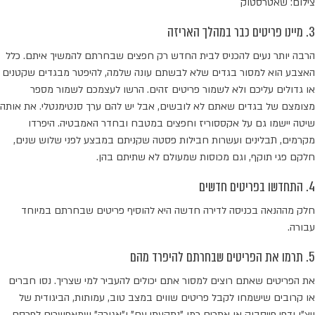
צילום: שאטרסטוק
3. מיינו פריטים כבר במהלך האריזה
הרבה יותר נעים להכניס לבית החדש רק חפצים שבחרתם להמשיך איתם. כלל
האצבע הוא למסור בגדים שלא לבשתם עונה שלמה, להיפטר מבגדים שקטנים
או גדולים עליכם ולא לשמור פריטים זהים. הרשו לעצמכם לשמור מספר
מצומצם של בגדים שאתם לא לובשים, אבל יש להם ערך סנטימנטלי. את אותה
שיטה יישמו גם על אקססוריז וחפצים במטבח ובחדר האמבטיה. היפרדו
מקרמים, תבלינים ועשרות חבילות פסטה שקניתם במבצע לפני שלוש שנים,
חלקם פגי תוקף, וגם מכוסות שמעולם לא שתיתם בהן.
4. התחדשו בפריטים חדשים
חלק מההנאה בכניסה לדירה חדשה היא להוסיף פריטים שבחרתם במיוחד
עבורה.
5. תרמו את הפריטים שבחרתם להיפרד מהם
את הפריטים שאתם רוצים למסור אתם יכולים להעביר למי שצריך. נסו חברים
או קרובים שישמחו לקבל פריטים שווים במצב טוב, עמותות, הביגודית של
ויצ"ו ודפי פייסבוק או אתרים כמו "נתקעתי עם" ו"אגורה" שמאפשרים לפרסם