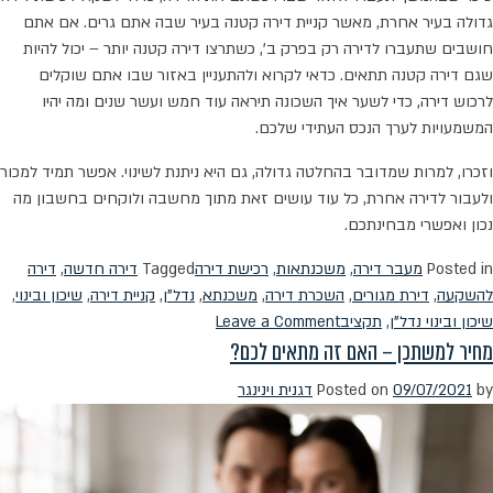
גדולה בעיר אחרת, מאשר קניית דירה קטנה בעיר שבה אתם גרים. אם אתם
חושבים שתעברו לדירה רק בפרק ב', כשתרצו דירה קטנה יותר – יכול להיות
שגם דירה קטנה תתאים. כדאי לקרוא ולהתעניין באזור שבו אתם שוקלים
לרכוש דירה, כדי לשער איך השכונה תיראה עוד חמש ועשר שנים ומה יהיו
המשמעויות לערך הנכס העתידי שלכם.
וזכרו, למרות שמדובר בהחלטה גדולה, גם היא ניתנת לשינוי. אפשר תמיד למכור
ולעבור לדירה אחרת, כל עוד עושים זאת מתוך מחשבה ולוקחים בחשבון מה
נכון ואפשרי מבחינתכם.
Posted in
מעבר דירה
,
משכנתאות
,
רכישת דירה
Tagged
דירה חדשה
,
דירה
להשקעה
,
דירת מגורים
,
השכרת דירה
,
משכנתא
,
נדל"ן
,
קניית דירה
,
שיכון ובינוי
,
on
שיכון ובינוי נדל"ן
,
תקציב
Leave a Comment
מחיר למשתכן – האם זה מתאים לכם?
גרים
או
by
09/07/2021
Posted on
דגנית וינינגר
משכירים?