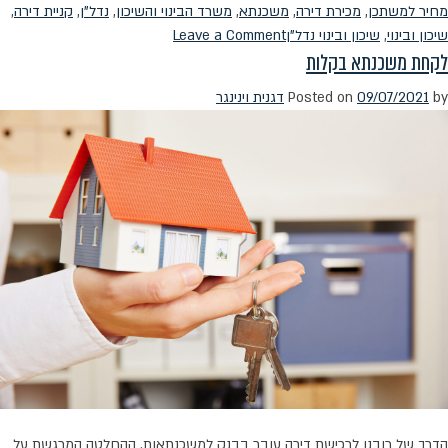
מחיר למשתכן
,
מכירת דירה
,
משכנתא
,
משרד הבינוי והשיכון
,
נדל"ן
,
קניית דירה
,
on
שיכון ובינוי
,
שיכון ובינוי נדל"ן
Leave a Comment
לקחת משכנתא בקלות
מחיר
למשתכן
by
09/07/2021
Posted on
דגנית וינינגר
–
האם
זה
מתאים
לכם?
הדרך של רובנו לרכישת דירה עובר בבנק למשכנתאות. ההחלטה המרגשת על