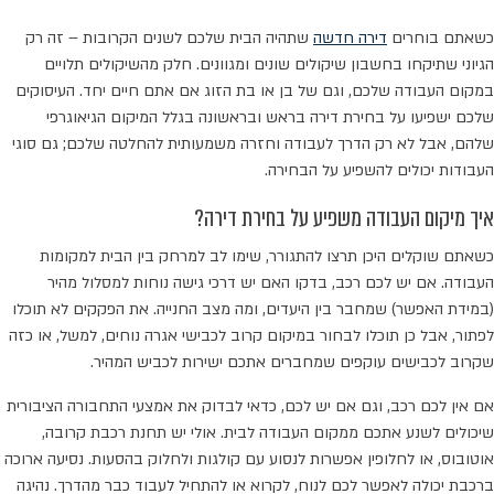
כשאתם בוחרים
דירה חדשה
שתהיה הבית שלכם לשנים הקרובות – זה רק
הגיוני שתיקחו בחשבון שיקולים שונים ומגוונים. חלק מהשיקולים תלויים
במקום העבודה שלכם, וגם של בן או בת הזוג אם אתם חיים יחד. העיסוקים
שלכם ישפיעו על בחירת דירה בראש ובראשונה בגלל המיקום הגיאוגרפי
שלהם, אבל לא רק הדרך לעבודה וחזרה משמעותית להחלטה שלכם; גם סוגי
העבודות יכולים להשפיע על הבחירה.
איך מיקום העבודה משפיע על בחירת דירה?
כשאתם שוקלים היכן תרצו להתגורר, שימו לב למרחק בין הבית למקומות
העבודה. אם יש לכם רכב, בדקו האם יש דרכי גישה נוחות למסלול מהיר
(במידת האפשר) שמחבר בין היעדים, ומה מצב החנייה. את הפקקים לא תוכלו
לפתור, אבל כן תוכלו לבחור במיקום קרוב לכבישי אגרה נוחים, למשל, או כזה
שקרוב לכבישים עוקפים שמחברים אתכם ישירות לכביש המהיר.
אם אין לכם רכב, וגם אם יש לכם, כדאי לבדוק את אמצעי התחבורה הציבורית
שיכולים לשנע אתכם ממקום העבודה לבית. אולי יש תחנת רכבת קרובה,
אוטובוס, או לחלופין אפשרות לנסוע עם קולגות ולחלוק בהסעות. נסיעה ארוכה
ברכבת יכולה לאפשר לכם לנוח, לקרוא או להתחיל לעבוד כבר מהדרך. נהיגה