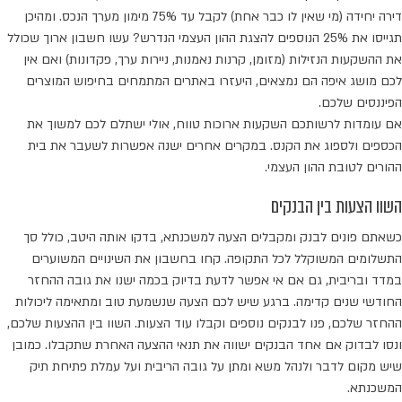
דירה יחידה (מי שאין לו כבר אחת) לקבל עד 75% מימון מערך הנכס. ומהיכן
תגייסו את 25% הנוספים להצגת ההון העצמי הנדרש? עשו חשבון ארוך שכולל
את ההשקעות הנזילות (מזומן, קרנות נאמנות, ניירות ערך, פקדונות) ואם אין
לכם מושג איפה הם נמצאים, היעזרו באתרים המתמחים בחיפוש המוצרים
הפיננסים שלכם.
אם עומדות לרשותכם השקעות ארוכות טווח, אולי ישתלם לכם למשוך את
הכספים ולספוג את הקנס. במקרים אחרים ישנה אפשרות לשעבר את בית
ההורים לטובת ההון העצמי.
השוו הצעות בין הבנקים
כשאתם פונים לבנק ומקבלים הצעה למשכנתא, בדקו אותה היטב, כולל סך
התשלומים המשוקלל לכל התקופה. קחו בחשבון את השינויים המשוערים
במדד ובריבית, גם אם אי אפשר לדעת בדיוק בכמה ישנו את גובה ההחזר
החודשי שנים קדימה. ברגע שיש לכם הצעה שנשמעת טוב ומתאימה ליכולות
ההחזר שלכם, פנו לבנקים נוספים וקבלו עוד הצעות. השוו בין ההצעות שלכם,
ונסו לבדוק אם אחד הבנקים ישווה את תנאי ההצעה האחרת שתקבלו. כמובן
שיש מקום לדבר ולנהל משא ומתן על גובה הריבית ועל עמלת פתיחת תיק
המשכנתא.