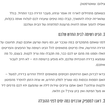
צילום: שאטרסטוק
כשאתם מתחילים לארוז זה אומר שזהו, מעבר הדירה כבר התחיל. בגלל
שהאריזה יכולה להתארך, קבלו כמה טיפים שיעזרו לכם לצלוח אותה בקלות,
ואפילו להפוך אותה לחוויה מרעננת למלתחה של הבית ושלכם:
1. הכינו רשימה לבית החדש שלכם
לפני שאתם מתמקדים במה שכבר יש, נסו גישה שרענן אתכם קצת. תחשבו על
הדירה החדשה, אילו פריטים מתאימים לה? הכינו רשימה של החפצים והפריטים
האלו וסמנו מה מהם יש לכם כבר, מה תקבלו ומה צריך לקנות. בעצם, כל מה
שנמצא בדירה הנוכחית שלכם, ולא מופיע ברשימה הזו – לא חייב לעבור
איתכם.
כדאי לבדוק האם הרהיטים הקיימים מתאימים לחלל החדש בדירה, למשל –
האם הספות נכנסות כמו שצריך לסלון החדש, או שזה הזמן להיפרד מהפוטון
ולקנות שזלונג? האם אתם צריכים שידות לילה או שהפעם יהיו לכם מדפים ליד
או מעל המיטה ואין בהן צורך? וכן הלאה.
2. דאגו למספיק ארגזים כמה ימים לפני ההובלה