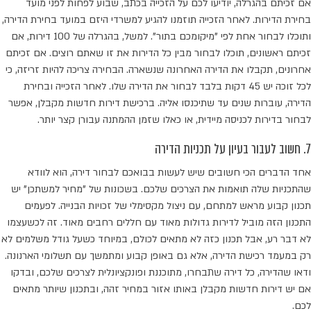
אם זכיתם בהגרלה, יודיעו לכם על הזכייה בכתב, שבוע לפחות לפני מועד
בחירת הדירות. לאחר הזכייה תוזמנו להגיע למשרדי היזם במועד בחירת הדירה,
ותוכלו לבחור אחת לפי "מיקומכם בתור". למשל, בהגרלה של 100 דירות, אם
זכיתם ראשונים, תוכלו לבחור מבין כל הדירות את זו שאתם רוצים. אם זכיתם
אחרונים, תקבלו את הדירה האחרונה שנשארה. הבחירה צריכה להיות זריזה, כי
לכל זוכה יש 45 דקות בלבד לבחור את הדירה שלו. לאחר הזכייה ובחירת
הדירה, עוברות שנים עד שתיכנסו אליה. ברכישת דירות חדשות מקבלן, אפשר
לבחור בדירות לכניסה מיידית, או כאלו שזמן ההמתנה עבורן קצר יותר.
7. חשוב לעבור בעיון על תכניות הדירה
אחד הדברים הכי חשובים שיש לעשות בבואכם לבחור דירה, הוא לוודא
שהתכניות שלה תואמות את הצרכים שלכם. בשכונות של "מחיר למשתכן" יש
תכנון קבוע מראש למתחם, עם ניצול מקסימלי של זכויות הבנייה. לפעמים
התכנון הזה מוביל לדירות גדולות מאוד עם חללים רחבים מאוד. זה לכשעצמו
לא דבר רע, אבל תכנון כזה לא מתאים לכולם, במיוחד כשעל גודל משלמים לא
רק במעמד רכישת הדירה, אלא גם באופן קבוע ומתמשך עם תשלומי הארנונה.
ודאו שהדירה, כל דירה שתבחרו, מתוכננת ופונקציונלית לצרכים שלכם, ובדקו
אם יש דירות חדשות מקבלן באותו אזור במחיר זהה, ובתכנון שיותר מתאים
לכם.