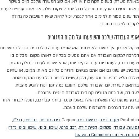
באותה משרה) בשנים הקרובות או לא. אם סוג המשרה שלכם קיים בעיקר
באזור מסוים בארץ, תנו משקל גדול יותר למיקום שלה. אם אתם עשויים לעבור
תוך שנים ספורות למיקום אחר לגמרי, יכול להיות שאין חשיבות כה גדולה
לקרבה למקום הנוכחי.
אופי העבודה שלכם והשפעתו על מקום המגורים
שיקול אחרון, אך חשוב לא פחות, הוא אופי העבודה שלכם. יש הבדל בחשיבות
הקרבה למקום העבודה אם אתם נוסעים בכל יום לאותו מקום ומבלים בו
שעות רבות, לעומת יום עבודה קצר יותר, או אפשרות לעבוד בחלק מהזמן
מהבית. יש שוני גם אם אתם מגיעים וחוזרים כל יום מאותו מקום, או שהיום
שלכם מלא בפגישות ונסיעות, ולכן עשויים לחזור בכל פעם ממקום אחר.
בהתאם לשגרת יום העבודה שלכם, חשבו כמה זמן ייקח להגיע מהבית
לעבודה, ועד כמה מגורים קרובים לעבודה חיוניים עבורכם.
ברגע שתענו על השאלות האלו באופן שנכון ביותר עבורכם, תוכלו לבחור אזור
שיענה על הצרכים וההעדפות שלכם באמת.
Posted in
מעבר דירה
,
רכישת דירה
Tagged
דירה חדשה
,
כבישים
,
נדל"ן
,
נסיעות
,
עבודה
,
פקקים
,
קניית דירה
,
רכב פרטי
,
שיכון ובינוי
,
שיכון ובינוי נדל"ן
,
on
תחבורה ציבורית
Leave a Comment