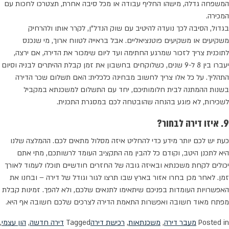
המשפחה גדלה, מישהו החליף עבודה או מכל סיבה אחרת, תצטרכו לחכות עם
המכירה.
בגדול, הסיבה לכך נועדה להיטיב עם שוק הנדל"ן, לקרר אותו ולהרחיק
משקיעים או משקיעים פוטנציאליים. אבל בראייה לטווח ארוך, מי שנכנס
לתוכנית צריך לזכור שמרגע החתימה ועד ליום שימכור את הדירה, אם ירצה,
יעברו בין 8 ל-9 שנים, כשלוקחים בחשבון את זמן קבלת ההיתרים לבניה וסיום
התהליך. על כל אלו צריך לחשוב מבחינה כלכלית: האם תשלום שכר הדירה
בשנות ההמתנה לבית חלומותיכם, יחד עם התשלום למשכנתא במקביל
לשכירות, לא פוגע בהנחה שהובטחה לכם במסגרת התכנית.
9. איזו דירה לבחור?
כעת יש לכם יותר מידע כדי להחליט איזה מסלול מתאים לכם. ההמלצה שלנו
היא לתכנן היטב, וקודם כל להבין מה התקציב העומד לרשותכם, מתי אתם
יכולים לקחת משכנתא ובאיזה גובה של החזרים חודשיים תוכלו לעמוד לאורך
זמן. לאחר מכן בחרו אזור בארץ שבו תרצו לגור וגודל של דירה – ובחנו את
האפשרויות העומדות בפניכם שיתאימו לתנאים שלכם, ולא להפך. זמינות קבלת
מפתח מאוד חשובה ואפשרות התאמת הדירה לצרכים שלכם חשובה אף היא.
Posted in
מעבר דירה
,
משכנתאות
,
רכישת דירה
Tagged
דירה חדשה
,
הון עצמי
,