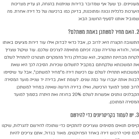
מעוניינים. כך שעל אף שמדובר בדירות שניתנות בהנחה, הן עדיין מצריכות
היערכות כלכלית נכונה ומתוכננת, בדיוק כמו ברכישה של כל דירה אחרת. מה
שמוביל אותנו לסעיף החשוב הבא:
2. האם מחיר למשתכן באמת משתלם?
התשובה הקצרה היא: לרוב כן, אבל כדאי לבדוק אילו עוד דירות מציעים באותו
אזור, ולוודא שהדירה שבה זכיתם מתאימה לצרכים שלכם. עוד שיקול שצריך
לקחת מבחינת התקציב, הוא שבחלק גדול מהמקרים תצטרכו להתחיל לשלם
את המשכנתא שלקחתם במקביל לתשלום שכירות. הסיבה לכך היא שאת
המשכנתא תתחילו לשלם עם רכישת דירה מ"מחיר למשתכן", אבל עד שיסיימו
לבנות אותה יעברו עוד כמה שנים. לעומת זאת, בדירה יד שנייה מועד המסירה
לרוב סמוך למועד הרכישה, ואילו בדירה חדשה שאינה במחיר למשתכן
הקבלנים נותנים אפשרות לשלם 20% בחוזה ואת היתרה בסמוך למועד
המסירה המתוכנן.
3. יש לעמוד בקריטריונים כדי להירשם
קיימים תנאים מסוימים שצריכים להתקיים כדי שתוכלו להירשם להגרלות, שיקנו
לכם סיכוי לרכוש דירה באחד הפרויקטים. מאוד בגדול, אתם צריכים להיות