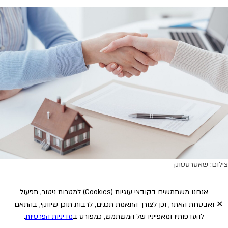
צילום: שאטרסטוק
השקיעו בקיימות ובבנייה ירוקה
אנחנו משתמשים בקובצי עוגיות
(Cookies)
למטרות ניטור, תפעול
✕
ואבטחת האתר, וכן לצורך התאמת תכנים, לרבות תוכן שיווקי, בהתאם
סוג המשכנתא וההון העצמי הם לא הדברים היחידים שמשנים את השורה
להעדפותיו ומאפייניו של המשתמש, כמפורט ב
מדיניות הפרטיות
.
התחתונה. גם לסוג הדירה שאתם רוכשים יש השפעה והחשבון שאתם עושים