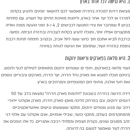
1. היא נגישה לכל אזור בארץ
מציאת דירות למכירה בחדרה תאפשר לכם להישאר זמינים ולהגיע בקלות
למרכז או לכל יעד אחר בארץ, וליהנות מאיכות החיים של השרון. עם פתיחת
כביש 9 שמחבר את צירי התנועה לכבישים 2, 4 ו-6 זמני ההגעה ממנה ואליה
מתקצרים אפילו יותר, ותוכלו להגיע בקלות לעבודה ובחזרה הביתה. נסיעה
ברכבת תביא אתכם תוך כחצי שעה לתל אביב, ובקרוב תיפתח תחנת רכבת
נוספת במזרח העיר, שתהפוך את הגישה לנוחה במיוחד.
2. היא מלאה בפארקים וריאות ירוקות
העיר מלאה בפארקים, חופי ים ושטחים ירוקים מתאימים לטיולים לגוף ולנפש.
ביניהם תוכלו למצוא את פארק נחל חדרה, יער חדרה, פארקים ציבוריים נוספים
ואת חוף אולגה, מחופי הים המטופחים והמרהיבים בארץ.
דירה חדשה בחדרה בשכונת "חלומות פארק חדרה" נמצאת בלב של 50
דונמים ירוקים, וגם במרחק הליכה מאקו פארק חדרה, פארק אקולוגי ייחודי
רחב עם מגוון שטחים ירוקים, מתקני שעשועים נגישים ואינטראקטיביים
מהמתקדמים בעולם, מתקני כושר, שבילי אופניים, אגם אקולוגי עם אלפי דגי
זהב מסוגים שונים, נקודת תצפית ומסלולי רכיבה אתגריים. כל אלו הופכים את
חדרה לעיר שאפשר לנשום בה לרווחה.