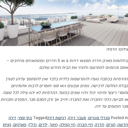
צילום: הדמיה
בחלומות פארק חדרה תמצאו דירות 4 או 5 חדרים ופנטהאוזים מרהיבים –
אתם מוזמנים להתרשם ולהכיר את הבית החדש שלכם.
ההדמיות בכתבה נועדו להתרשמות כללית בלבד ואין להסתמך עליהן לצורך
קבלת החלטה לרכישה. גוונים וצבעים ו/או סוגי חומרים לרבות אלומיניום
וחומרי ריצוף וחיפוי יכול ויהיו שונים בפועל. ההדמיות לא יהוו עילה לכל טענה
או תביעה כלפי החברה ואת החברה יחייב אך ורק הסכם מכר, המפרט ותכניות
מכר חתומים על ידה.
Posted in
מגדלי מגורים
,
מעבר דירה
,
רכישת דירה
Tagged
בתי ספר
,
דירה
חדשה
,
הורים
,
חדרה
,
חיי חברה
,
חיי קהילה
,
חינוך
,
ילדים
,
נדל"ן
,
פארקים
,
קניית