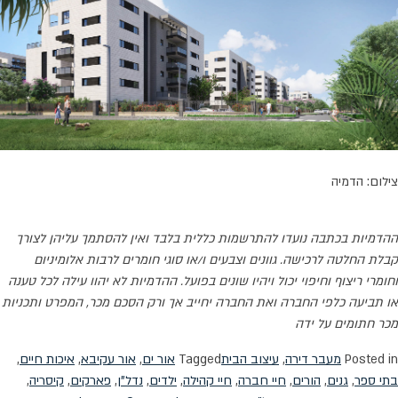
צילום: הדמיה
ההדמיות בכתבה נועדו להתרשמות כללית בלבד ואין להסתמך עליהן לצורך
קבלת החלטה לרכישה. גוונים וצבעים ו/או סוגי חומרים לרבות אלומיניום
וחומרי ריצוף וחיפוי יכול ויהיו שונים בפועל. ההדמיות לא יהוו עילה לכל טענה
או תביעה כלפי החברה ואת החברה יחייב אך ורק הסכם מכר, המפרט ותכניות
מכר חתומים על ידה
Posted in
מעבר דירה
,
עיצוב הבית
Tagged
אור ים
,
אור עקיבא
,
איכות חיים
,
בתי ספר
,
גנים
,
הורים
,
חיי חברה
,
חיי קהילה
,
ילדים
,
נדל"ן
,
פארקים
,
קיסריה
,