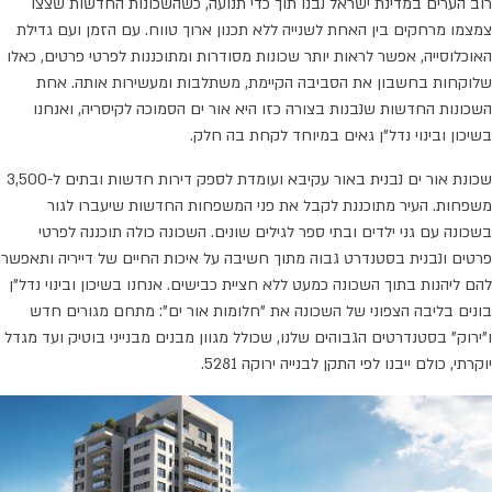
רוב הערים במדינת ישראל נבנו תוך כדי תנועה, כשהשכונות החדשות שצצו
צמצמו מרחקים בין האחת לשנייה ללא תכנון ארוך טווח. עם הזמן ועם גדילת
האוכלוסייה, אפשר לראות יותר שכונות מסודרות ומתוכננות לפרטי פרטים, כאלו
שלוקחות בחשבון את הסביבה הקיימת, משתלבות ומעשירות אותה. אחת
השכונות החדשות שנבנות בצורה כזו היא אור ים הסמוכה לקיסריה, ואנחנו
בשיכון ובינוי נדל"ן גאים במיוחד לקחת בה חלק.
שכונת אור ים נבנית באור עקיבא ועומדת לספק דירות חדשות ובתים ל-3,500
משפחות. העיר מתוכננת לקבל את פני המשפחות החדשות שיעברו לגור
בשכונה עם גני ילדים ובתי ספר לגילים שונים. השכונה כולה תוכננה לפרטי
פרטים ונבנית בסטנדרט גבוה מתוך חשיבה על איכות החיים של דייריה ותאפשר
להם ליהנות בתוך השכונה כמעט ללא חציית כבישים. אנחנו בשיכון ובינוי נדל"ן
בונים בליבה הצפוני של השכונה את "חלומות אור ים": מתחם מגורים חדש
ו"ירוק" בסטנדרטים הגבוהים שלנו, שכולל מגוון מבנים מבנייני בוטיק ועד מגדל
יוקרתי, כולם ייבנו לפי התקן לבנייה ירוקה 5281.