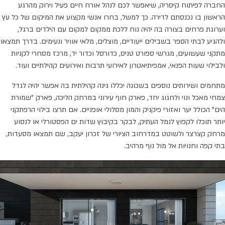
החברה לפיתוח קיסריה, שיאפשר לכם לנהל אורח חיים פעיל וירוק מהרגע
הראשון בו נכנסתם לדירה. כך למשל, בחרו אנשי מקצוע את המיקום של כל עץ
וערוגת פרחים בצורה בה יהיה נוח ללכת ממקום למקום עם הילדים ברגל,
ולהגיע לבתי הספר בשבילים ייעודיים, מוצלים, מלאי אוויר ונעימים. בדרך תמצאו
מתקני שעשועים, מגרשי ספורט טניס, כדורסל וכדור יד, מרכז מסחרי לקניות
ולבילוי שעות הפנאי, אמפיתיאטרון לאירועי תרבות ואירועים קהילתיים ועוד.
מתחמים ושירותים נוספים בשכונה יכללו גינה קהילתית בה אפשר יהיה לגדל
צמחי מאכל ונוי ולחגוג יחד, פארק חוף עירוני במרחק הליכה, פארק "שמורת
הים" הכולל יער ואזורי פיקניק והמון מסלולי אופניים. אם תרצו בילוי הרפתקני
יותר תוכלו לקפוץ לנמל העתיק, לבקר בקיבוץ שדות ים הפסטורלי או לנסוע
מרחק קצרצר ולשוטט במדרחוב הציורי של זכרון יעקב, שם תמצאו מסעדות,
בתי קפה וחנויות אל מול נוף מרהיב.