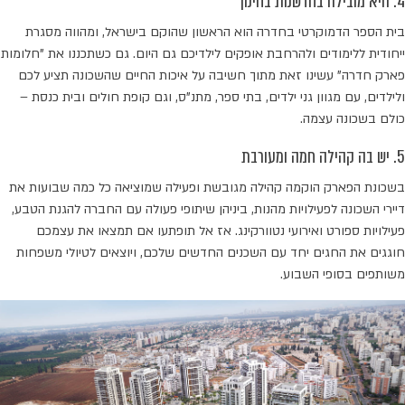
4. היא מובילה בחדשנות בחינוך
בית הספר הדמוקרטי בחדרה הוא הראשון שהוקם בישראל, ומהווה מסגרת
ייחודית ללימודים ולהרחבת אופקים לילדיכם גם היום. גם כשתכננו את "חלומות
פארק חדרה" עשינו זאת מתוך חשיבה על איכות החיים שהשכונה תציע לכם
ולילדים, עם מגוון גני ילדים, בתי ספר, מתנ"ס, וגם קופת חולים ובית כנסת –
כולם בשכונה עצמה.
5. יש בה קהילה חמה ומעורבת
בשכונת הפארק הוקמה קהילה מגובשת ופעילה שמוציאה כל כמה שבועות את
דיירי השכונה לפעילויות מהנות, ביניהן שיתופי פעולה עם החברה להגנת הטבע,
פעילויות ספורט ואירועי נטוורקינג. אז אל תופתעו אם תמצאו את עצמכם
חוגגים את החגים יחד עם השכנים החדשים שלכם, ויוצאים לטיולי משפחות
משותפים בסופי השבוע.