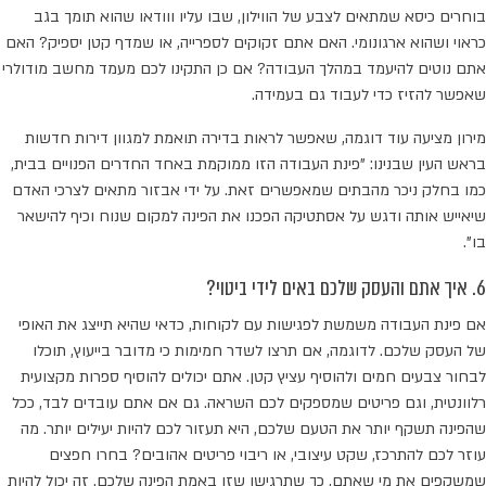
בוחרים כיסא שמתאים לצבע של הווילון, שבו עליו ווודאו שהוא תומך בגב
כראוי ושהוא ארגונומי. האם אתם זקוקים לספרייה, או שמדף קטן יספיק? האם
אתם נוטים להיעמד במהלך העבודה? אם כן התקינו לכם מעמד מחשב מודולרי
שאפשר להזיז כדי לעבוד גם בעמידה.
מירון מציעה עוד דוגמה, שאפשר לראות בדירה תואמת למגוון דירות חדשות
בראש העין שבנינו: "פינת העבודה הזו ממוקמת באחד החדרים הפנויים בבית,
כמו בחלק ניכר מהבתים שמאפשרים זאת. על ידי אבזור מתאים לצרכי האדם
שיאייש אותה ודגש על אסתטיקה הפכנו את הפינה למקום שנוח וכיף להישאר
בו".
6. איך אתם והעסק שלכם באים לידי ביטוי?
אם פינת העבודה משמשת לפגישות עם לקוחות, כדאי שהיא תייצג את האופי
של העסק שלכם. לדוגמה, אם תרצו לשדר חמימות כי מדובר בייעוץ, תוכלו
לבחור צבעים חמים ולהוסיף עציץ קטן. אתם יכולים להוסיף ספרות מקצועית
רלוונטית, וגם פריטים שמספקים לכם השראה. גם אם אתם עובדים לבד, ככל
שהפינה תשקף יותר את הטעם שלכם, היא תעזור לכם להיות יעילים יותר. מה
עוזר לכם להתרכז, שקט עיצובי, או ריבוי פריטים אהובים? בחרו חפצים
שמשקפים את מי שאתם, כך שתרגישו שזו באמת הפינה שלכם. זה יכול להיות