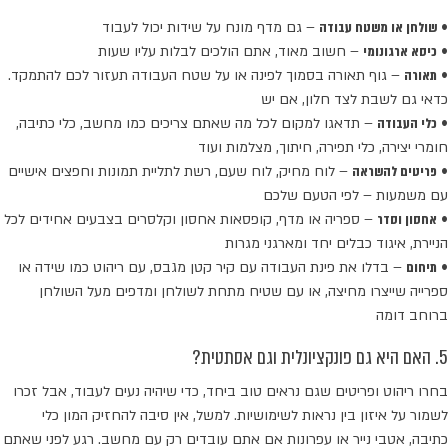
•
שולחן או משטח עבודה
– גם מדף מונח על שידות יכול לעבוד
•
כיסא ארגונומי
– חשוב מאוד, אתם הולכים לבלות עליו שעות
•
תאורה
– גוף תאורה בסמוך לפינה או על שטח העבודה תעזור לכם להתמקד.
כדאי גם לשבת לצד חלון, אם יש
•
כלי העבודה
– תדאגו למקום לכל מה שאתם צריכים כמו מחשב, כלי כתיבה,
חומרי יצירה, כלי תפירה, חיתוך, מצלמות ועוד
•
פריטים להשראה
– לוח מחיק, לוח שעם, רשת לתליית תמונות וחפצים אישיים
עם משמעות – לפי הטעם שלכם
•
אחסון וסדר
– ספריה או מדף, קופסאות אחסון וקלסרים בצבעים אחידים לכל
הניירת, איגוד כבלים יחד ומארגני מגרות
•
תיחום
– בדלו את פינת העבודה עם קיר קטן מגבס, עם ריהוט כמו שידה או
ספרייה שייצרו מחיצה, או עם שטיח מתחת לשולחן ומדפים מעל השולחן
ברוחב דומה
5. האם היא גם פונקציונלית וגם אסתטית?
בחרו ריהוט ופריטים שגם נראים טוב ביחד, כדי שיהיה נעים לעבוד, אבל זכרו
לשמור על איזון בין נראות לשימושיות. למשל, אין סיבה להחזיק המון כלי
כתיבה, אטבי נייר או עפרונות אם אתם עובדים רק עם מחשב. רגע לפני שאתם