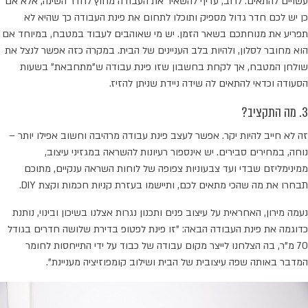
עשויים להתאים. לרוב, עדיף להשאיר את העבודה מחוץ לחדר השינה, אלא אם
כן יש לכם חדר גדול מספיק ותוכלו לתחום את פינת העבודה כך שהיא לא
תפריע את מנוחתכם בשאר הזמן. יש מי שאוהבים לעבוד במטבח, במיוחד אם
הוא מחובר לסלון, ולהיות בלב העניינים של הבית. במקרה כזה אפשר לנצל את
שולחן המטבח, אך לקחת בחשבון שזו פינת עבודה ש"מתחבאת" בשעות
הסעודה וכדאי להתאים לה שידה ניידת שניתן להזיז.
3. מה התקציב?
זה לא חייב להיות יקר. אפשר לעצב פינת עבודה מרהיבה וחשוב אפילו יותר –
נוחה, במחירים סבירים. יש אינספור רעיונות להשראה במגזיני עיצוב,
ממינימליזם שבדי ועד צבעוניות צפופה של לוחות השראה ענקיים, מתוכם
תבחרו את מה שהכי מתאים לכם, ותיישמו בעזרת קניות חכמות וקצת DIY.
נעמה מירון, האחראית על עיצוב פנים ותכנון נגרות אצלנו בשיכון ובינוי, נותנת
כדוגמה את פינת העבודה הבאה: "זו פינת לפטופ בדירת שלושה חדרים בגודל
70 מ"ר, בה הצלחנו לייצר מקום עבודה של כבוד על ידי התייחסות לחומר
המדבר באותה שפה עיצובית של הבית ושילוב קומפוזיציה מעניינת".