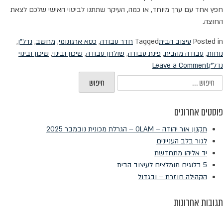
חפץ אחד עם ערך מיוחד, או כמה, העיקר שתתנו לביטוי האישי שלכם לצאת
החוצה.
Posted in
עיצוב הבית
Tagged
חדר עבודה
,
כסא ארגונומי
,
מחשב
,
נדל"ן
,
נוחות
,
עבודה מהבית
,
פינת עבודה
,
שולחן עבודה
,
שיכון ובינוי
,
שיכון ובינוי
on
נדל"ן
Leave a Comment
עצבו
יפוש:
לעצמכם
פינת
פוסטים אחרונים
עבודה
תקנון אור יהודה – OLAM – הגרלת מכונית נובמבר 2025
לגור בלב העניינים
יד אליהו מתחדשת
5 בלוגים מומלצים לעיצוב הבית
הקהילה חוזרת – ובגדול
תגובות אחרונות