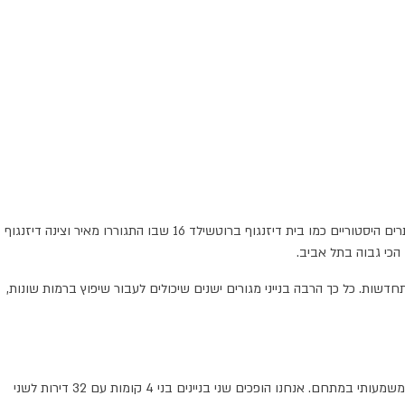
בתל אביב העיר הלבנה, יש מבנים לשימור ויש כאלו טעוני שיפור. בין המבנים לשימור אפשר למצוא בנייני מגורים שמהווים מקור לגאווה מתקופת הבאוהאוס, אתרים היסטוריים כמו בית דיזנגוף ברוטשילד 16 שבו התגוררו מאיר וצינה דיזנגוף
הכי גבוה בתל אביב.
ות. כל כך הרבה בנייני מגורים ישנים שיכולים לעבור שיפוץ ברמות שונות,
כאן אנחנו נכנסים לתמונה, עם פרויקט ההתחדשות העירונית "חלומות TLV" שמוקם ברחוב יפתח בשכונת יד אליהו. הוא נעשה במסגרת תמ"א 38/1 וכולל שינוי משמעותי במתחם. אנחנו הופכים שני בניינים בני 4 קומות עם 32 דירות לשני