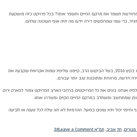
ה המחודשת תשמר את מרקם החיים ותשפר אותו? בכל פרויקט כזה מושקעת
יר, כדי שמי שמחפשים דירה יידעו מה יהיה אופי השכונה שלהם.
עוד לפני שסיימנו לבנות את "חלומות TLV" מכרנו מראש את רוב הדירות. דורית סדן, סמנכ"לית השיווק והמכירות שלנו סיפרה: "באירוע המכירה המוקדמת שערכנו בקיץ 2016, בשל הביקוש הרב, קיימנו שליפת שמות אקראית שקבעה את
רה חדשה, מרווחת ומתוכננת טוב יותר עבורם.
ם בנייה ירוקה לפיה אנחנו בונים את כל הפרויקטים ברחבי הארץ. הפרויקט צמוד לפארק ירוק
, ובאופן שמתחשב ומשתלב במרקם החיים הקיים ומשדרג אותו.
יפוי יכול ויהיו שונים בפועל. ההדמיות לא יהוו עילה לכל טענה או תביעה
on
מגורים
,
תל אביב
,
תמ"א 38
Leave a Comment
יד