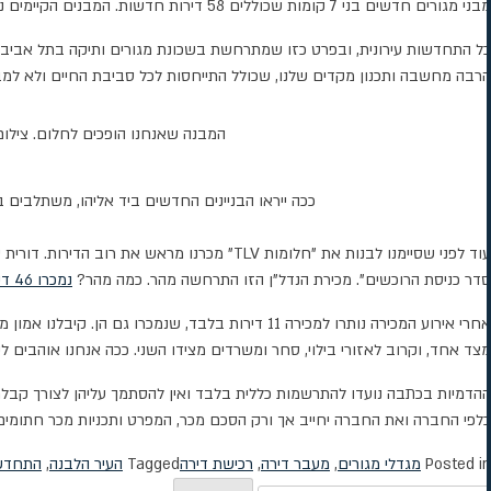
מבני מגורים חדשים בני 7 קומות שכוללים 58 דירות חדשות. המבנים הקיימים נהרסים למעט היסודות, ואז עוברים חיזוק משמעותי והוספת 2.5 קומות.
כל התחדשות עירונית, ובפרט כזו שמתרחשת בשכונת מגורים ותיקה בתל אביב 
הרבה מחשבה ותכנון מקדים שלנו, שכולל התייחסות לכל סביבת החיים ולא למבנה
המבנה שאנחנו הופכים לחלום. צילום
ככה ייראו הבניינים החדשים ביד אליהו, משתלבים ב
סדר כניסת הרוכשים". מכירת הנדל"ן הזו התרחשה מהר. כמה מהר?
נמכרו 46 דירות תוך 45 דקות
אחרי אירוע המכירה נותרו למכירה 11 דירות בלבד, 
מצד אחד, וקרוב לאזורי בילוי, סחר ומשרדים מצידו השני. ככה אנחנו אוהבים ל
ההדמיות בכתבה נועדו להתרשמות כללית בלבד ואין להסתמך עליהן לצורך קבלת החלט
כלפי החברה ואת החברה יחייב אך ורק הסכם מכר, המפרט ותכניות מכר חתומים 
Posted in
מגדלי מגורים
,
מעבר דירה
,
רכישת דירה
Tagged
העיר הלבנה
,
התחדשו