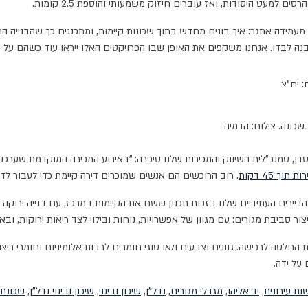
מעמידה אתגר: איך בונים מחדש בתוך שכונות קיימות, ומתכננים כך שהבניי
 לבדו. אנחנו משקפים את האופן שבו הפרויקטים האלו ייראו עוד כשהם על הני
: יח"צ
שכונה. צילום: הדמיה
. רוב הרוכשים הם אנשים שמוכרים דירה קיימת כדי לעבור לדי
שנמכרו גם הן. קיבלנו אמון מהדיירים העתידיים שלנו בזכות תכנון ששם את הקיימות במרכז, ע
יצור סביבת מגורים: עם מגוון של אפשרויות, נוחות ובילוי לצד ריאות ירוקות
ה לרכישה. גוונים וצבעים ו/או סוגי חומרים לרבות אלומיניום וחומרי ריצוף וח
על ידה.
ת עירונית
,
יד אליהו
,
מגדלי מגורים
,
נדל"ן
,
שיכון ובינוי
,
שיכון ובינוי נדל"ן
,
שכונת 