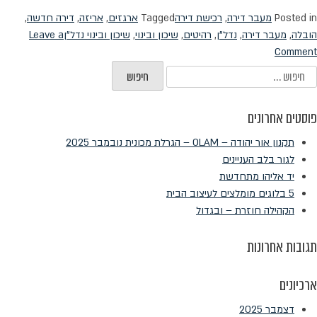
Posted in
מעבר דירה
,
רכישת דירה
Tagged
ארגזים
,
אריזה
,
דירה חדשה
,
הובלה
,
מעבר דירה
,
נדל"ן
,
רהיטים
,
שיכון ובינוי
,
שיכון ובינוי נדל"ן
Leave a
on
Comment
איך
יפוש:
אורזים
בקלות?
פוסטים אחרונים
9
טיפים
תקנון אור יהודה – OLAM – הגרלת מכונית נובמבר 2025
שווים
לגור בלב העניינים
יד אליהו מתחדשת
5 בלוגים מומלצים לעיצוב הבית
הקהילה חוזרת – ובגדול
תגובות אחרונות
ארכיונים
דצמבר 2025