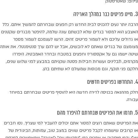
צילום: שאטרסטוק
3. מיינו פריטים כבר במהלך האריזה
הרבה יותר נעים להכניס לבית החדש רק חפצים שבחרתם להמשיך איתם. כלל
האצבע הוא למסור בגדים שלא לבשתם עונה שלמה, להיפטר מבגדים שקטנים
או גדולים עליכם ולא לשמור פריטים זהים. הרשו לעצמכם לשמור מספר
מצומצם של בגדים שאתם לא לובשים, אבל יש להם ערך סנטימנטלי. את אותה
שיטה יישמו גם על אקססוריז וחפצים במטבח ובחדר האמבטיה. היפרדו
מקרמים, תבלינים ועשרות חבילות פסטה שקניתם במבצע לפני שלוש שנים,
חלקם פגי תוקף, וגם מכוסות שמעולם לא שתיתם בהן.
4. התחדשו בפריטים חדשים
חלק מההנאה בכניסה לדירה חדשה היא להוסיף פריטים שבחרתם במיוחד
עבורה.
5. תרמו את הפריטים שבחרתם להיפרד מהם
את הפריטים שאתם רוצים למסור אתם יכולים להעביר למי שצריך. נסו חברים
או קרובים שישמחו לקבל פריטים שווים במצב טוב, עמותות, הביגודית של
ויצ"ו ודפי פייסבוק או אתרים כמו "נתקעתי עם" ו"אגורה" שמאפשרים לפרסם