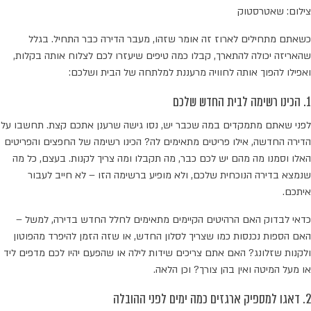
צילום: שאטרסטוק
כשאתם מתחילים לארוז זה אומר שזהו, מעבר הדירה כבר התחיל. בגלל
שהאריזה יכולה להתארך, קבלו כמה טיפים שיעזרו לכם לצלוח אותה בקלות,
ואפילו להפוך אותה לחוויה מרעננת למלתחה של הבית ושלכם:
1. הכינו רשימה לבית החדש שלכם
לפני שאתם מתמקדים במה שכבר יש, נסו גישה שרענן אתכם קצת. תחשבו על
הדירה החדשה, אילו פריטים מתאימים לה? הכינו רשימה של החפצים והפריטים
האלו וסמנו מה מהם יש לכם כבר, מה תקבלו ומה צריך לקנות. בעצם, כל מה
שנמצא בדירה הנוכחית שלכם, ולא מופיע ברשימה הזו – לא חייב לעבור
איתכם.
כדאי לבדוק האם הרהיטים הקיימים מתאימים לחלל החדש בדירה, למשל –
האם הספות נכנסות כמו שצריך לסלון החדש, או שזה הזמן להיפרד מהפוטון
ולקנות שזלונג? האם אתם צריכים שידות לילה או שהפעם יהיו לכם מדפים ליד
או מעל המיטה ואין בהן צורך? וכן הלאה.
2. דאגו למספיק ארגזים כמה ימים לפני ההובלה