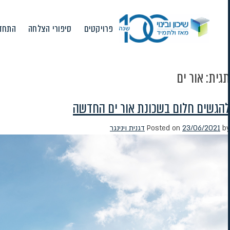
Ski
t
פרויקטים
סיפורי הצלחה
התחדש
conten
תגית:
אור ים
להגשים חלום בשכונת אור ים החדשה
by
23/06/2021
Posted on
דגנית וינינגר