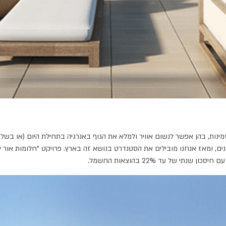
 מזמינות, בהן אפשר לנשום אוויר ולמלא את הגוף באנרגיה בתחילת היום (או בש
דים במהלך התכנון והבנייה. אימצנו את התקן לבנייה ירוקה לפני יותר מ-9 שנים, ומאז אנחנו מובילים את הסטנדרט בנ
י של עד 22% בהוצאות החשמל.