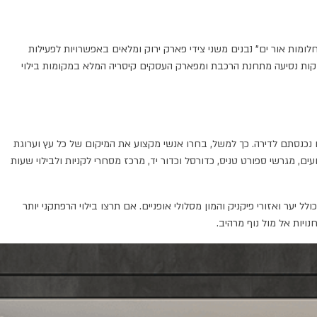
של "חלומות אור ים" נבנים משני צידי פארק ירוק ומלאים באפשרויות לפעילות
נה נגישה לצירי תחבורה ראשיים כמו כביש 2 וכביש 4 . היא ממוקמת מרחק של חמש דקות נסיעה מתחנת הרכבת ומפארק העסקים קיסריה המלא במקומות בילוי
נכנסתם לדירה. כך למשל, בחרו אנשי מקצוע את המיקום של כל עץ וערוגת
ם, מגרשי ספורט טניס, כדורסל וכדור יד, מרכז מסחרי לקניות ולבילוי שעות
 יער ואזורי פיקניק והמון מסלולי אופניים. אם תרצו בילוי הרפתקני יותר
יות אל מול נוף מרהיב.