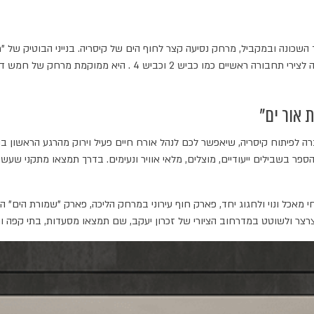
ירוקים בתוך השכונה ובמקביל, מרחק נסיעה קצר לחוף הים של קיסריה. בנייני הבוטיק 
ולשגרת יום בריאה לכל המשפחה. הפרויקט נמצא בפריים לוקיישן והשכו
 אור ים"
לפיתוח קיסריה, שיאפשר לכם לנהל אורח חיים פעיל וירוק מהרגע הראשון בו 
ר בשבילים ייעודיים, מוצלים, מלאי אוויר ונעימים. בדרך תמצאו מתקני שעשועי
אכל ונוי ולחגוג יחד, פארק חוף עירוני במרחק הליכה, פארק "שמורת הים" הכולל
צר ולשוטט במדרחוב הציורי של זכרון יעקב, שם תמצאו מסעדות, בתי קפה וחנו