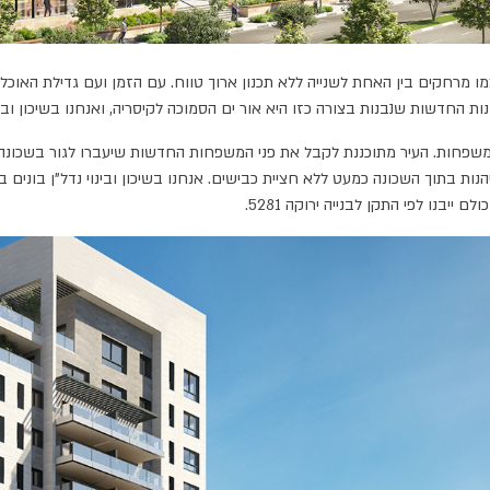
 מרחקים בין האחת לשנייה ללא תכנון ארוך טווח. עם הזמן ועם גדילת האוכלוס
חדשות שנבנות בצורה כזו היא אור ים הסמוכה לקיסריה, ואנחנו בשיכון ובינ
ונת אור ים נבנית באור עקיבא ועומדת לספק דירות חדשות ובתים ל-3,500 משפחות. העיר מתוכננת לקבל את פני המשפח
ות בתוך השכונה כמעט ללא חציית כבישים. אנחנו בשיכון ובינוי נדל"ן בונים 
ייבנו לפי התקן לבנייה ירוקה 5281.