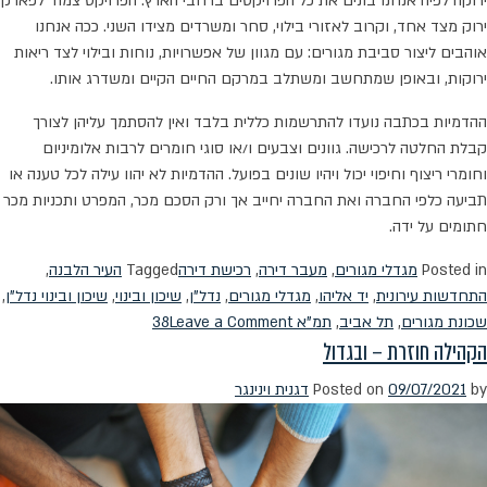
ירוקה לפיה אנחנו בונים את כל הפרויקטים ברחבי הארץ. הפרויקט צמוד לפארק
ירוק מצד אחד, וקרוב לאזורי בילוי, סחר ומשרדים מצידו השני. ככה אנחנו
אוהבים ליצור סביבת מגורים: עם מגוון של אפשרויות, נוחות ובילוי לצד ריאות
ירוקות, ובאופן שמתחשב ומשתלב במרקם החיים הקיים ומשדרג אותו.
ההדמיות בכתבה נועדו להתרשמות כללית בלבד ואין להסתמך עליהן לצורך
קבלת החלטה לרכישה. גוונים וצבעים ו/או סוגי חומרים לרבות אלומיניום
וחומרי ריצוף וחיפוי יכול ויהיו שונים בפועל. ההדמיות לא יהוו עילה לכל טענה או
תביעה כלפי החברה ואת החברה יחייב אך ורק הסכם מכר, המפרט ותכניות מכר
חתומים על ידה.
Posted in
מגדלי מגורים
,
מעבר דירה
,
רכישת דירה
Tagged
העיר הלבנה
,
התחדשות עירונית
,
יד אליהו
,
מגדלי מגורים
,
נדל"ן
,
שיכון ובינוי
,
שיכון ובינוי נדל"ן
,
on
שכונת מגורים
,
תל אביב
,
תמ"א 38
Leave a Comment
הקהילה חוזרת – ובגדול
יד
אליהו
by
09/07/2021
Posted on
דגנית וינינגר
מתחדשת