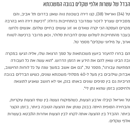
הבדל של עשרות אלפי שקלים בגובה המשכנתא
טל (34) ואריאל (38), קנו דירה בשכונת נווה שאנן בדרום תל אביב, והם
מסבירים שצריך לזכור שמדובר בהתחייבות גדולה: "רכישת דירה היא בהרבה
מקרים העסקה הכי יקרה שאדם או זוג עושים בחיים שלהם. אנשים נלחצו
בעבר מהתחייבות לשלוש שנים לחברות סלולר, וכאן מדובר ברכישה לטווח
ארוך, על מיליוני שקלים" מספר טל.
הם בחרו להיעזר ביועץ משכנתאות על סמך הרצאה שלו, אליה הגיעו במקרה
ובה הבינו שאין להם את הידע או הזמן הדרוש. "הוא עשה את כל העבודה
המתישה עבורנו", מספר טל, "גם אם אשב במשך שנה על כל לוחות החישוב,
אבדוק שילובים בין מעל ל-40 מסלולי משכנתא שונים, כשיש הבדלים בגובה
הריביות גם בין סניפים שונים באותו בנק, אני לא חושב שאגיע לתוצאה
ולחיסכון בזמן שהוא נתן לי".
טל ואריאל קיבלו ארבע הצעות, כשהמיקוח נעשה בין שתי הצעות עיקריות,
והבחירה הסופית הייתה בבנק שנתן את ההצעה הטובה ביותר, בזמן הקצר
ביותר. ההבדל בין ההצעה אותה לקחו לבין הצעות אחרות התבטא בעשרות
אלפי שקלים.