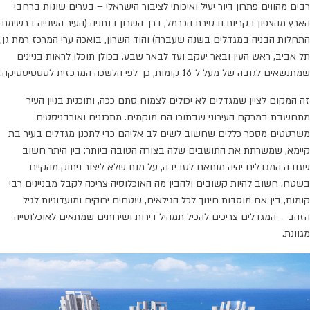
רבים מהווים פתרון דיור יעיל ואיכותי לציבור הישראלי – בערים שונות ברחבי
הארץ מהצפון בקריות ובטירת הכרמל, דרך השרון בנתניה (העיר השנייה ברשימת
התחלות הבניה במגדלים בשנה שעברה) והוד השרון, בואכה ערי המרכז רמת גן,
תל אביב, ראש העין ובאר יעקב ועד לבאר שבע. בכולן תוכלו לראות בניינים
שמתנשאים לגובה של מעל ל-16 קומות, כך לפי הלשכה המרכזית לסטטיסטיקה.
זה המקום לציין שמגדלים לא יכולים לצמוח סתם ככה, ותוכנית בניין העיר
מתחשבת במרקם העירוני שבתוכו הם מוקמים. מתכננים ואורבניסטים
משרטטים מספר כללים שחשוב לשים לב אליהם כדי לתכנן מגדלים בעיר בת
קיימא, שמשרתת את התושבים שלה בצורה הטובה ביותר: בין היתר חשוב
שגובה המגדלים יהיה מותאם לסביבה, על מנת שלא ליצור ניתוק מהקיים
בשטח. חשוב להיות קשובים ולהבין מה האוכלוסיה צריכה לקבל מבניינים רבי
קומות, בין אם מוסדות חינוך לכל הגילאים, שטחים ירוקים ומועדוניות לגיל
הזהב – המגדלים צריכים להכיל תמהיל דירות ושירותים שמתאים לאוכלוסייה
מגוונת.