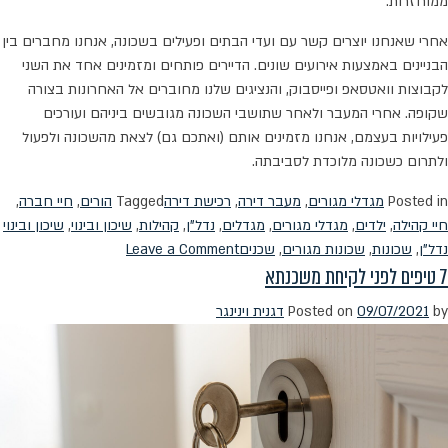
ממוחזרות.
אחרי שאנחנו יוצרים קשר עם ועדי הבתים ופעילים בשכונה, אנחנו מחברים בין
הבניינים באמצעות אירועים שונים. הדיירים פותחים ומזמינים אחד את השני
לקבוצות וואטסאפ ופייסבוק, והנציגים שלנו מחוברים אל האחרונות בצורה
שקופה. אחרי המעבר ולאחר שתושבי השכונה מגובשים ביניהם ועורכים
פעילויות בעצמם, אנחנו מזמינים אותם (ואתכם גם) לצאת מהשכונה ולפעול
ולתרום כשכונה מלוכדת לסביבתה.
Posted in
מגדלי מגורים
,
מעבר דירה
,
רכישת דירה
Tagged
הורים
,
חיי חברה
,
חיי קהילה
,
ילדים
,
מגדלי מגורים
,
מגדלים
,
נדל"ן
,
קהילות
,
שיכון ובינוי
,
שיכון ובינוי
on
נדל"ן
,
שכונות
,
שכונות מגורים
,
שכנים
Leave a Comment
7 טיפים לפני לקיחת משכנתא
הקהילה
חוזרת
by
09/07/2021
Posted on
דגנית וינינגר
–
ובגדול