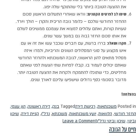
את ההצעה הטובה ביותר בלי שהתוקף שלה יפוג.
שימו לב לפרטים הקטנים:
וודאו שאחרי התשלום הראשון סכום
ההחזר החודשי שלכם – כלומר גובה הריבית והקרן – הולך ויורד.
טעויות קורות, ואתם עלולים למצוא את עצמכם ממשיכים לשלם
את אותו סכום החזר גבוה גם במשך עשר שנים.
חקרו ושאלו:
בררו ברשת, עם חברים שכבר עשו את זה או עם
איש מקצוע על סוגי המסלולים השונים והריביות, ולמדו איזה
מסלול מתאים להון הראשוני, לגובה המשכנתא ולהחזר החודשי
שאתם יכולים לעמוד בו. קבלו לפחות שתי הצעות לפני שאתם
מחליטים, כדי שתוכלו להתמקח ולקחת את ההצעה הטובה יותר.
מדובר בסכומי כסף גדולים שישפיעו עליכם לאורך שנים.
בהצלחה!
Posted in
משכנתאות
,
רכישת דירה
Tagged
בנק
,
דירה ראשונה
,
הון עצמי
,
החזר חודשי
,
הלוואות
,
יועץ משכנתאות
,
משכנתא
,
נדל"ן
,
קניית דירה
,
שיכון
on
ובינוי
,
שיכון ובינוי נדל"ן
Leave a Comment
חיים על הגובה
7
טיפים