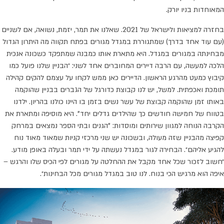
המאוחדות בניו יורק.
בחזרה למציאות ולישראל של 2021. שאלנו את תמר, יזמת, נשואה, אם לשניים
(עם עוד אחד בדרך) שמתגוררת במגדל מגורים בפתח תקווה מה היתרון הגדול
מבחינתה במגורים במגדל. היא מתארת אותו כמבנה שמתפקד כשכונה אנכית
הלכה למעשה, עם הרבה דיירים המחוברים אחד לשני: ״הבניין שלנו פועל כמו
קיבוץ כמעט מהרגע הראשון. הדיירים כאן ממש לקחו על עצמם להקים קהילה
תומכת ואכפתית. למשל, יש לנו קבוצת כדורגל של הגברים בבניין שהוקמה
באותו זמן שהוקמה קבוצת של עשר נשים בזמן בו היינו כולנו בהריון. ילדנו
בטווח של חמישה חודשים כך שהילדים גדלים יחד". היא מוסיפה ומתארת את
הקרבה הנוחה למגוון שירותים ומוסדות: "הגנים ובתי הספר נמצאים במרחק
קפיצה מהבניין שזה מעולה, ובשכונה יש שני מרכזי קניות שמאוד מאוד נוח
להגיע אליהם״. הבחירה לגור במגדל נעשתה על ידי תמר ובעלה באופן מודע.
״חשוב לזכור שכל אחד מקבל את ההחלטה על מגורים לפי הכיס שלו והרגש –
איפה הוא מרגיש הכי בנוח. לנו טוב במגדל מגורים מכל הבחינות״.