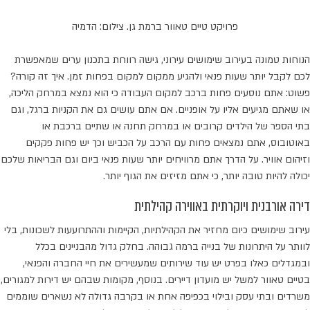
פרויקט טיים טאוור ברמת גן. צילום: הדמיה
הנוחות טמונה בעירוב שימושים עירוני, גישה רווחת בתכנון ערים שמאפשרת
לכם לקבל יותר שעות פנאי ולהגיע ממקום למקום בפחות זמן. איך זה קורה?
פשוט: אתם נוסעים פחות ברכב למקום העבודה כי הוא נמצא במרחק הליכה,
או שאתם מגיעים אליו על אופניים. אם אתם עושים גם את הקניות ברגל, וגם
בתי הספר של הילדים קרובים או במרחק תחנה או שתיים ברכבת או
באוטובוס, אתם נמצאים פחות עם הרכב על הכביש וכך יש פחות פקקים
וזיהום אוויר. על הדרך אתם מרוויחים יותר שעות פנאי ביום וגם הבריאות שלכם
יכולה להיות טובה יותר, כי אתם מזיזים את הגוף יותר.
דירה אורבנית ויוקרתית באווירה קהילתית
עירוב שימושים כיום מחזיר את הקהילתיות, הקיימות וההתרועעות לשכונות, בלי
לוותר על היתרונות של בנייה ברמה גבוהה. בחלק גדול מהבניינים בכלל
ובמגדלים כאלו בפרט יש עוד שירותים שמעשירים את חיי החברה והפנאי,
בטיים טאוור למשל יש מועדון דיירים. בנוסף, מקומות שבהם יש דירות למגורים,
משרדים ובתי עסק ובילוי בכפיפה אחת או בקרבה גדולה לא נשארים שוממים