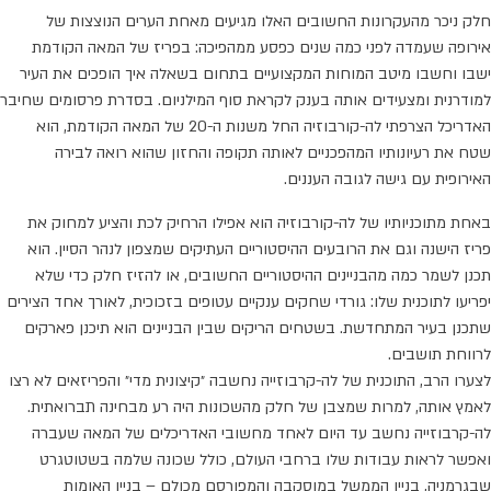
חלק ניכר מהעקרונות החשובים האלו מגיעים מאחת הערים הנוצצות של
אירופה שעמדה לפני כמה שנים כפסע ממהפיכה: בפריז של המאה הקודמת
ישבו וחשבו מיטב המוחות המקצועיים בתחום בשאלה איך הופכים את העיר
למודרנית ומצעידים אותה בענק לקראת סוף המילניום. בסדרת פרסומים שחיבר
האדריכל הצרפתי לה-קורבוזיה החל משנות ה-20 של המאה הקודמת, הוא
שטח את רעיונותיו המהפכניים לאותה תקופה והחזון שהוא רואה לבירה
האירופית עם גישה לגובה העננים.
באחת מתוכניותיו של לה-קורבוזיה הוא אפילו הרחיק לכת והציע למחוק את
פריז הישנה וגם את הרובעים ההיסטוריים העתיקים שמצפון לנהר הסיין. הוא
תכנן לשמר כמה מהבניינים ההיסטוריים החשובים, או להזיז חלק כדי שלא
יפריעו לתוכנית שלו: גורדי שחקים ענקיים עטופים בזכוכית, לאורך אחד הצירים
שתכנן בעיר המתחדשת. בשטחים הריקים שבין הבניינים הוא תיכנן פארקים
לרווחת תושבים.
לצערו הרב, התוכנית של לה-קרבוזייה נחשבה ״קיצונית מדי״ והפריזאים לא רצו
לאמץ אותה, למרות שמצבן של חלק מהשכונות היה רע מבחינה תברואתית.
לה-קרבוזייה נחשב עד היום לאחד מחשובי האדריכלים של המאה שעברה
ואפשר לראות עבודות שלו ברחבי העולם, כולל שכונה שלמה בשטוטגרט
שבגרמניה, בניין הממשל במוסקבה והמפורסם מכולם – בניין האומות