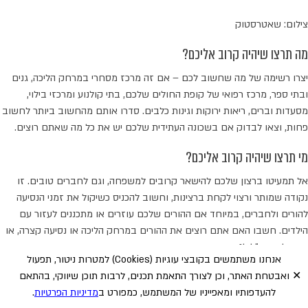
צילום: שאטרסטוק
מה תרצו שיהיה קרוב אליכם?
יצרו רשימה של מה שחשוב לכם – אם זה מרכז מסחרי במרחק הליכה, גנים
ובתי ספר, מרכז רפואי של קופת החולים שלכם, בתי קולנוע ומרכזי בילוי,
מסעדות וברים, ריאות ירוקות וגינות כלבים. סדרו אותם מהחשוב ביותר לחשוב
פחות, וצאו לבדוק אם בשכונה העתידית שלכם יש את כל מה שאתם רוצים.
מי תרצו שיהיה קרוב אליכם?
אל תמעיטו ברצון שלכם להישאר קרובים למשפחה, וגם לחברים טובים. זו
נקודה שמותר ורצוי לקחת ברצינות, וחשוב להכניס כשיקול את זמני הנסיעה
להורים ולחברים, במיוחד אם ההורים שלכם עוזרים או מתכננים לעזור עם
הילדים. חשבו האם אתם רוצים את ההורים במרחק הליכה או נסיעה קצרה, או
בעיר ליד, וכנ"ל לגבי החברים.
אנחנו משתמשים בקובצי עוגיות
(Cookies)
למטרות ניטור, תפעול
✕
ואבטחת האתר, וכן לצורך התאמת תכנים, לרבות תוכן שיווקי, בהתאם
להעדפותיו ומאפייניו של המשתמש, כמפורט ב
מדיניות הפרטיות
.