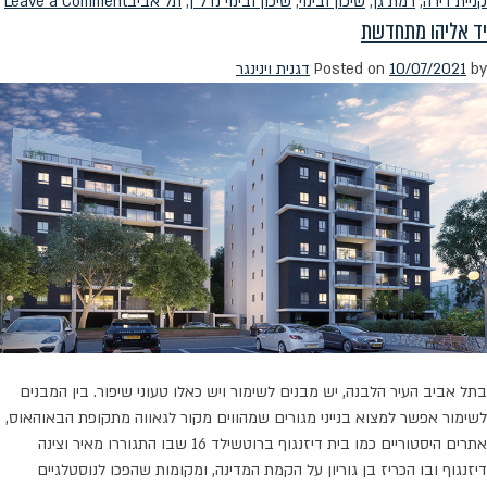
n
קניית דירה
,
רמת גן
,
שיכון ובינוי
,
שיכון ובינוי נדל"ן
,
תל אביב
Leave a Comment
יד אליהו מתחדשת
ל
ב
by
10/07/2021
Posted on
דגנית וינינגר
ה
בתל אביב העיר הלבנה, יש מבנים לשימור ויש כאלו טעוני שיפור. בין המבנים
לשימור אפשר למצוא בנייני מגורים שמהווים מקור לגאווה מתקופת הבאוהאוס,
אתרים היסטוריים כמו בית דיזנגוף ברוטשילד 16 שבו התגוררו מאיר וצינה
דיזנגוף ובו הכריז בן גוריון על הקמת המדינה, ומקומות שהפכו לנוסטלגיים