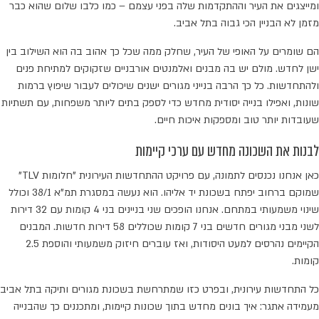
ומייצגים את העיר וההתקדמות שלה בפני עצמם – כמו כלבו שלום שהוא כבר
מזמן לא הבניין הכי גבוה בתל אביב.
הם שומרים על האופי של העיר, שחלק ממה שכל כך אהוב בה הוא השילוב בין
ישן לחדש. מולם יש בה מבנים ואלמנטים אורבניים שזקוקים למתיחת פנים
ולהתחדשות. כל כך הרבה בנייני מגורים ישנים שיכולים לעבור שיפוץ ברמות
שונות, ואפילו בנייה יסודית מחדש כדי לספק בתים ליותר משפחות, עם תשתיות
שעובדות יותר טוב ומספקות איכות חיים.
לבנות את השכונה מחדש עם ערכי קיימות
כאן אנחנו נכנסים לתמונה, עם פרויקט ההתחדשות העירונית "חלומות TLV"
שמוקם ברחוב יפתח בשכונת יד אליהו. הוא נעשה במסגרת תמ"א 38/1 וכולל
שינוי משמעותי במתחם. אנחנו הופכים שני בניינים בני 4 קומות עם 32 דירות
לשני מבני מגורים חדשים בני 7 קומות שכוללים 58 דירות חדשות. המבנים
הקיימים נהרסים למעט היסודות, ואז עוברים חיזוק משמעותי והוספת 2.5
קומות.
כל התחדשות עירונית, ובפרט כזו שמתרחשת בשכונת מגורים ותיקה בתל אביב
מעמידה אתגר: איך בונים מחדש בתוך שכונות קיימות, ומתכננים כך שהבנייה