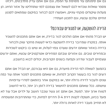
גם אם סימנתם עיר מסוימת על המפה, וגם אם אתם עדיין מתלבטים, ריכזנו
מספר שאלות שכדאי לכם לשאול את עצמכם לפני שתחליטו על אזור החיוג. הן
מעלות שיקולים פוקחי עיניים, ויאפשרו לכם לבחור במיקום שמתאים לסגנון
החיים שלכם עכשיו, וגם לתכנון העתידי:
הדירה להשקעה, או למגורים עבורכם?
יש הבדל מהותי אם אתם הולכים לגור בדירה, או אם אתם מתכננים להשכיר
אותה. במקרה שמדובר בדירה להשקעה כדאי לעשות מחקר שוק ולבחור
בדירה באזור שאתם יודעים שערכו צפוי לעלות, או שיש בו ביקוש לשכירות
ובמחירים טובים. גם אזורים שבהם המחירים אטרקטיביים עכשיו, ואתם יודעים
שצפויים לעבור שדרוג וקפיצה בשנים הקרובות, יכולים לבוא בחשבון.
בהמשך לשאלה למי הדירה מיועדת, גם אם היא עבורכם, יש הבדל אם אתם
רוצים לגור בה בעשור הקרוב לפחות, או שאתם מתכננים למכור אותה עוד כמה
שנים ולעבור לדירה גדולה יותר, או במיקום אחר בהתאם לסדרי עדיפויות
שישתנו. ככל שאתם מתכננים להישאר בדירה לזמן רב יותר, כדאי לחשוב
לטווח ארוך יותר. למשל, אם אתם זוג צעיר שכבר חושב על ילדים אבל עוד לא
פועל בכיוון, תשקלו לקנות דירת 3-4 חדרים לפחות, כדי שהתרחבות המשפחה
לא תחייב מעבר דירה לאחת גדולה יותר.