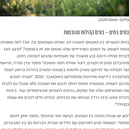
צילום: שאטרסטוק
בונים בתים – בונים קהילות מגובשות
בניית הקשרים בין האנשים חשובה לנו, ואנחנו משקיעים בה. אבל למה שאנחנו
נטפח לעצמנו על השכם כשהדיירים שלנו עושים את זה בעצמם? "הרצון העז
לבניית קהילה חזקה נבע מהצורך של משפחות שהגיעו לשכונה, רחוק
מהחברים ומהבית הקודם, ליצור אווירה חמה ותומכת" מספר עידן מורדו, מראשי
ועד הקהילה של פרויקט פארק חלומות בשכונת הפארק בחדרה בראיון לעופר
פטרסבורג בידיעות אחרונות שהתפרסם באוקטובר, 2016. "הצורך הטבעי
תורגם לעשייה, כשמטרה נוספת הייתה לגבש את השכונה כsh שנוכל גם לקדם
את האינטרסים שלנו מול ספקים, גורמים חיצוניים מוניציפאליים ועוד. בזכות
חברת שיכון ובינוי נדל״ן שבנתה את הבניינים, קיבלנו כלים לקדם את עצמנו
כקהילה”.
״כאן יש אווירה נינוחה בין השכנים, הגישה יותר מחויכת״, מספר איתן לינקס
ומוסיף: ״כשאתה מגיע לאירועים עם הילדים נוצרות חברויות גם בין המבוגרים,