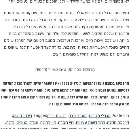
לא במשך היום וגם לא במשך הלילה – ולכן הופכים לבטוחים ונעימים יותר.
חשבו על מגדל מגורים שמאכלס זוגות ומשפחות, בזמן שהקומות התחתונות
שלו כוללות חנויות ומרכזי בילוי. עכשיו מקמו את המגדל הזה קרוב לתחבורה
ציבורית ומרכז תעסוקתי, וקיבלתם אזור מגורים שמספק את כל הצרכים
והרצונות שלכם מסביב לשעון. הוסיפו לכל אלה נוף ועיצוב בסטנדרט גבוה
ביותר, ויש לכם איכות חיים אורבנית ועדכנית, בקצב הפועם של המרכז שוקק
החיים כשכל האפשרויות זמינות וקרובות. כל זה לצד האפשרות לפגוש שכנים
וחברים וגם פשוט לנוח ולהירגע כשאתם רוצים.
מרפסת בפרויקט טיים טאוור (הדמיה)
ההדמיות בכתבה נועדו להתרשמות כללית בלבד ואין להסתמך עליהן לצורך קבלת החלטה
לרכישה. גוונים וצבעים ו/או סוגי חומרים לרבות אלומיניום וחומרי ריצוף וחיפוי יכול ויהיו
שונים בפועל. ההדמיות לא יהוו עילה לכל טענה או תביעה כלפי החברה ואת החברה יחייב
אך ורק הסכם מכר, המפרט ותכניות מכר חתומים על ידה.
Posted in
מגדלי מגורים
,
מעבר דירה
,
רכישת דירה
Tagged
דירה חדשה
,
הרכבת הקלה
,
התחדשות עירונית
,
חיי חברה
,
חיי קהילה
,
מגדלי מגורים
,
נדל"ן
,