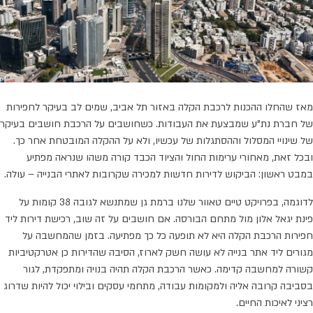
מכונית
נובמבר
2025
מאז שהחלו ההכנות לרכבת הקלה באזור תל אביב, שמים לב בעיקר לחפירות
של חברת נת"ע שמבצעת את העבודות. כשחושבים על הרכבת חושבים בעיקר
של שינויי המסלול וההסתגלות של עכשיו, ולא על ההקלה המובטחת אחר כך.
ובכל זאת, מאחורי ערימות החול והציוד הכבד קורה משהו שנראה מפתיע
במבט ראשון: הביקוש לדירות חדשות למכירה שקרובות לאתרי הבנייה – עולה.
לדוגמה, בפרויקט טיים טאוור שלנו ברמת גן שמתנשא לגובה 38 קומות על
פינת יגאל אלון מול מתחם הבורסה. אם חושבים על זה שוב, רכישת דירות ליד
חפירות הרכבת הקלה היא לא תופעה כל כך מפתיעה. בזמן שהמחשבה על
מגורים ליד אתר בנייה לא עושה חשק לארוז, הסיבה שהדירות כן אטרקטיביות
קשורה למחשבה קדימה. כאשר הרכבת הקלה תהיה בנויה ומתפקדת, לגור
בסביבה קרובה אליה ולמקומות עבודה, מתחמי עסקים ובילוי יכול להיות שדרוג
רציני לאיכות החיים.