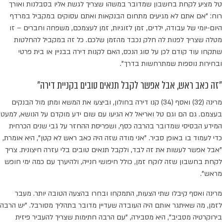
טל מציע לקחת בחשבון שמדובר במשהו שצריך לגשת אליו בסבלנות ואורך
רוח: "אם אתם לא מגיעים מתחום הבנקאות ואתם עסוקים במקביל במרדף
היום-יומי של עבודה, ילדים, זמן לזוגיות, זמן לעצמכם, משפחה וחברים – זו
מטלה שצריך לפנות לה חלק נכבד מהזמן שלכם. כל זה במקביל להחלטות
שתקחו עוד קודם לכן על סוג הנכס, האם לקנות דירה בבניין או בית פרטי
ובחירות נוספות שמתרחשות בדרך".
"זה כאב ראש, אבל אפשר לקבל תנאים טובים בקניית דירה"
מרינה (32) ואסף (34) קנו דירה בחולון, וביצעו את המשא ומתן מול הבנקים
בעצמם. גם הם וגם טל ואריאל לא הגיעו עם שום ידע מוקדם על הנושא, למעט
המידע הבסיסי שמדובר בהרבה כסף, ושפריסת ההחזר על גבי שנים הכרחית
כדי לעמוד בו באופן סביר. "אני מודה שזה היה כאב ראש לא קטן", היא אומרת,
"אבל אפשר לעשות את זה לבד, ולקבל תנאים טובים בלי עזרה חיצונית. צריך
לקחת בחשבון שזה לוקח זמן, כולל חיפושי חנייה, ולהיערך עם כמה ימי חופש
מראש".
מרינה ואסף קיבלו שתי הצעות, התמקחו ובחרו בהצעה הטובה יותר. מעבר
לזמן, מה שאיתגר אותם היה העובדה שעדיין מדובר בתהליך מסורבל. "יש הרבה
בירוקרטיה מסביב", היא מסבירה, "עם הרבה חתימות שצריך להעביר פיזית