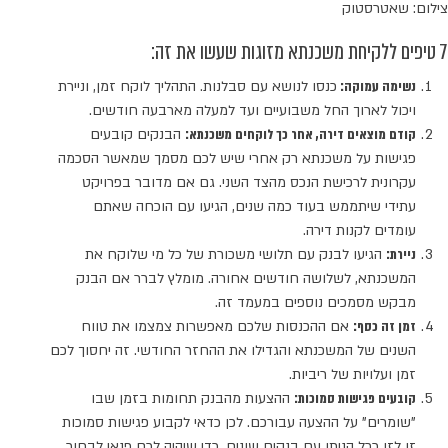
צילום: שאטרסטוק
7 טיפים ללקיחת משכנתא מזוגות שעשו את זה:
נשימה עמוקה:
כנסו לנושא עם סבלנות. התהליך לוקח זמן, וניירת
ויכול לארוך החל משבועיים ועד למעלה מארבעה חודשים.
קודם מוצאים דירה, אחר כך לוקחים משכנתא:
הבנקים קובעים
פגישות על משכנתא רק אחרי שיש לכם מסמך שמאשר הסכמה
עקרונית לרכישת הנכס מהצד השני. גם אם מדובר בפרויקט
עתידי שיתממש בעוד כמה שנים, הגיעו עם הוכחה שאתם
עומדים לקנות דירה.
ניירת:
הגיעו לבנק עם תלושי משכורת של כל מי שלוקח את
המשכנתא, לשלושה חודשים אחורה. מומלץ לברר אם הבנק
מבקש מסמכים נוספים במעמד זה.
זמן זה כסף:
אם ההכנסות שלכם מאפשרות צמצמו את טווח
השנים של המשכנתא והגדילו את ההחזר החודשי. זה יחסוך לכם
זמן ועלויות של ריביות.
קובעים פגישות סמוכות:
ההצעות מהבנק תחומות בזמן שבו
"שומרים" על ההצעה עבורכם. לכן כדאי לקבוע פגישות סמוכות
זו לזו ככל הניתן עם בנקים שונים, כדי שיהיה לכם פנאי לבחור