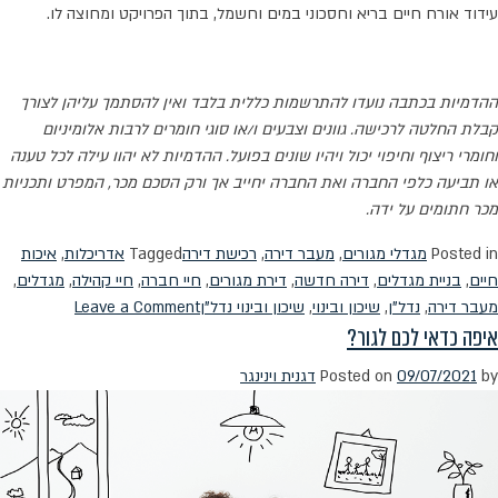
עידוד אורח חיים בריא וחסכוני במים וחשמל, בתוך הפרויקט ומחוצה לו.
ההדמיות בכתבה נועדו להתרשמות כללית בלבד ואין להסתמך עליהן לצורך
קבלת החלטה לרכישה. גוונים וצבעים ו/או סוגי חומרים לרבות אלומיניום
וחומרי ריצוף וחיפוי יכול ויהיו שונים בפועל. ההדמיות לא יהוו עילה לכל טענה
או תביעה כלפי החברה ואת החברה יחייב אך ורק הסכם מכר, המפרט ותכניות
מכר חתומים על ידה.
Posted in
מגדלי מגורים
,
מעבר דירה
,
רכישת דירה
Tagged
אדריכלות
,
איכות
חיים
,
בניית מגדלים
,
דירה חדשה
,
דירת מגורים
,
חיי חברה
,
חיי קהילה
,
מגדלים
,
on
מעבר דירה
,
נדל"ן
,
שיכון ובינוי
,
שיכון ובינוי נדל"ן
Leave a Comment
איפה כדאי לכם לגור?
חיים
על
by
09/07/2021
Posted on
דגנית וינינגר
הגובה