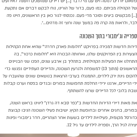
פתאום יורדים למטה ויש עם מי לדבר […] יש דיירים שמושכים חשמל לאירועים
של הקהילה מביתם. כמו פעם, בדור של הורינו, נוח לבקש דברים אם נתקעת.
[…] מבקשים ביצים וסוכר מדי פעם. נכנסתי לגור כאן בין הראשונים, היינו פה
לבד, ולראות מה קרה פה במשך שנה וחצי זה מדהים…״.
ספרייה וג'ימבורי בתוך השכונה
דירות חדשות למכירה בפרויקט "חלומות פארק חדרה׳" שהיא אחת הקהילות
הצעירות בין הפרויקטים שלנו, ואחותה הבכורה היא "חלומות כרכור", בה
התחלנו את הפעילות הקהילתית. בתהליך בן ארבע שנים, הפכו שני הבניינים
הראשונים (מתוך 13) למשפחה ולגרעין השכונה, והדיירים העתידיים נפגשו כדי
להקים גינת ירק לילדים, התמנגלו בערבי הרצאות בנושאים שונים שהועברו על
ידי הדיירים, ארגנו ירידי החלפת תחפושות בפורים ובגדים בפסח וערכו קבלות
שבת בלובי לכל הדיירים שרצו להשתתף.
את מאות דיירי הדירות החדשות ב"כפר סבא דה גרדן" ליווינו בראש השנה,
בפורים, בחגים אחרים ובחופשת הקיץ. ישיבות פעילי השכונה הניבו קבוצת
כדורסל מקומית, פעילויות לילדים בשעות אחר הצהריים, חדר ג׳ימבורי ופינות
יצירה לגיל הרך, וספריה לילדים עד גיל 12.