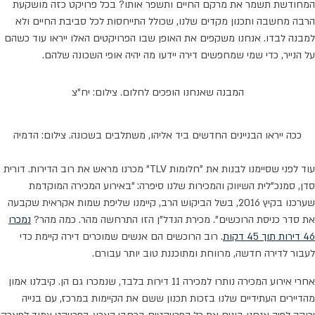
המחודשת תשמר את מרקם החיים ותשפר אותו? בכל פרויקט כזה מושקעת
הרבה מחשבה ותכנון מקדים שלנו, שכולל התייחסות לכל סביבת החיים ולא
למבנה לבדו. אנחנו משקפים את האופן שבו הפרויקטים האלו ייראו עוד כשהם
על הנייר, כדי שמי שמחפשים דירה יידעו מה יהיה אופי השכונה שלהם.
המבנה שאנחנו הופכים לחלום. צילום: יח"צ
ככה ייראו הבניינים החדשים ביד אליהו, משתלבים בשכונה. צילום: הדמיה
עוד לפני שסיימנו לבנות את "חלומות TLV" מכרנו מראש את רוב הדירות. דורית
סדן, סמנכ"לית השיווק והמכירות שלנו סיפרה: "באירוע המכירה המוקדמת
שערכנו בקיץ 2016, בשל הביקוש הרב, קיימנו שליפת שמות אקראית שקבעה
את סדר כניסת הרוכשים". מכירת הנדל"ן הזו התרחשה מהר. כמה מהר?
נמכרו
46 דירות תוך 45 דקות
. רוב הרוכשים הם אנשים שמוכרים דירה קיימת כדי
לעבור לדירה חדשה, מרווחת ומתוכננת טוב יותר עבורם.
אחרי אירוע המכירה נותרו למכירה 11 דירות בלבד, שנמכרו גם הן. קיבלנו אמון
מהדיירים העתידיים שלנו בזכות תכנון ששם את הקיימות במרכז, עם בנייה