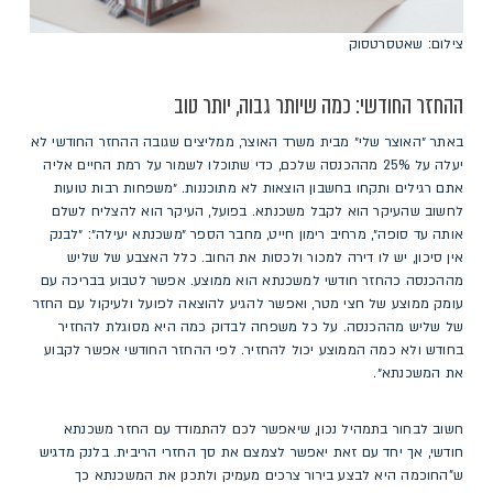
צילום: שאטסרטסוק
ההחזר החודשי: כמה שיותר גבוה, יותר טוב
באתר ״האוצר שלי״ מבית משרד האוצר, ממליצים שגובה ההחזר החודשי לא
יעלה על 25% מההכנסה שלכם, כדי שתוכלו לשמור על רמת החיים אליה
אתם רגילים ותקחו בחשבון הוצאות לא מתוכננות. ״​משפחות רבות טועות
לחשוב שהעיקר הוא לקבל משכנתא. בפועל, העיקר הוא להצליח לשלם
אותה עד סופה״, מרחיב רימון חייט, מחבר הספר ״משכנתא יעילה״: ״לבנק
אין סיכון, יש לו דירה למכור ולכסות את החוב. כלל האצבע של שליש
מההכנסה כהחזר חודשי למשכנתא הוא ממוצע. אפשר לטבוע בבריכה עם
עומק ממוצע של חצי מטר, ואפשר להגיע להוצאה לפועל ולעיקול עם החזר
של שליש מההכנסה. על כל משפחה לבדוק כמה היא מסוגלת להחזיר
בחודש ולא כמה הממוצע יכול להחזיר. לפי ההחזר החודשי אפשר לקבוע
את המשכנתא״.
חשוב לבחור בתמהיל נכון, שיאפשר לכם להתמודד עם החזר משכנתא
חודשי, אך יחד עם זאת יאפשר לצמצם את סך החזרי הריבית. בלנק מדגיש
ש”החוכמה היא לבצע בירור צרכים מעמיק ולתכנן את המשכנתא כך