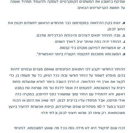
שתיקח בחשבון את המשתנים הקונקרטיים לעסקה ולהעמיד תמהיל שעונה
על חמשת הקריטריונים הבאים:
א.
ינגוס בקרן ההלוואה במקסימום כבר מהחודש הראשון לתשלום ויקטין את
החוב לבנק.
ב.
גובה ההחזר יתאים לצרכים והיכולות הכלכליות שלכם.
ג.
ההחזר יהיה כמה שיותר יציב לאורך השנים.
ד.
יש אפשרויות לפירעון מוקדם בלי קנסות.
ה.
המשכנתא מתוכננת לתקופה הקצרה ביותר האפשרית".
ההחזר החודשי ייקבע לפי התנאים הפיננסיים שאתם מצויים וצפויים להיות
בהם. מומלץ לשמור על החזר חודשי גבוה ככל הניתן, כל עוד תעמדו בו, כדי
לקצר את אורך חיי ההלוואה. זו הדרך הטובה ביותר לוודא שתשלמו פחות
ריבית על המשכנתא. לפעמים זה אומר ללכת נגד מה שנראה נוח במבט
ראשון, ולא להתחיל עם החזר נמוך שמשאיר כסף לחיסכון. במקרה כזה
אולי תחסכו, אבל תפסידו עליו בריבית לבנק. למי שאין את הזמן או הכוח
לנבור במעל ל-40 מסלולים שונים ושילוביהם, קיימת אפשרות להיעזר ביועץ
משכנתאות. רק שימו לב שהוא חיצוני לבנק ובלתי תלוי.
זכרו שגם ״מיקוח״ היא לא מילה גסה בכל מה שנוגע למשכנתא. לגיטימי