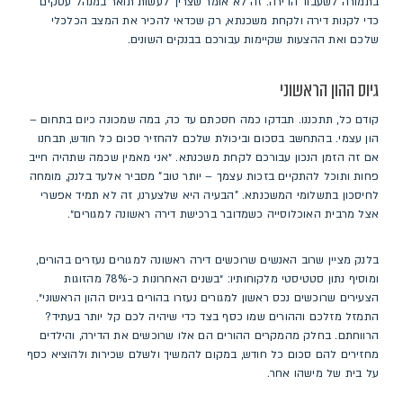
בתמורה לשעבוד הדירה. זה לא אומר שצריך לעשות תואר במנהל עסקים
כדי לקנות דירה ולקחת משכנתא, רק שכדאי להכיר את המצב הכלכלי
שלכם ואת ההצעות שקיימות עבורכם בבנקים השונים.
גיוס ההון הראשוני
​קודם כל, תתכננו. תבדקו כמה חסכתם עד כה, במה שמכונה כיום בתחום –
הון עצמי. בהתחשב בסכום וביכולת שלכם להחזיר סכום כל חודש, תבחנו
אם זה הזמן הנכון עבורכם לקחת משכנתא. ״אני מאמין שכמה שתהיה חייב
פחות ותוכל להתקיים בזכות עצמך – יותר טוב" מסביר אלעד בלנק, מומחה
לחיסכון בתשלומי המשכנתא. "הבעיה היא שלצערנו, זה לא תמיד אפשרי
אצל מרבית האוכלוסייה כשמדובר ברכישת דירה ראשונה למגורים״.
בלנק מציין שרוב האנשים שרוכשים דירה ראשונה למגורים נעזרים בהורים,
ומוסיף נתון סטטיסטי מלקוחותיו: ״בשנים האחרונות כ-78% מהזוגות
הצעירים שרוכשים נכס ראשון למגורים נעזרו בהורים בגיוס ההון הראשוני״.
התמזל מזלכם וההורים שמו כסף בצד כדי שיהיה לכם קל יותר בעתיד?
הרווחתם. בחלק מהמקרים ההורים הם אלו שרוכשים את הדירה, והילדים
מחזירים להם סכום כל חודש, במקום להמשיך ולשלם שכירות ולהוציא כסף
על בית של מישהו אחר.