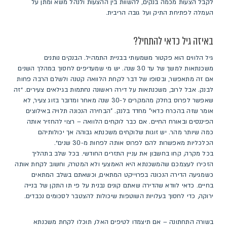
לקבל הצעות מכמה בנקים, להשוות בין ההצעות ולנהל משא ומתן על
העמלה לפתיחת התיק ועל גובה הריבית.
באיזה גיל כדאי להתחיל?
גיל הלווים הוא פקטור משמעותי בבניית התמהיל. הבנקים נותנים
משכנתאות למשך של עד 30 שנה. יש מי שמעדיפים לחסוך במהלך השנים
אם זה מתאפשר, ובסופו של דבר לקחת הלוואה קטנה ולשלם הרבה פחות
לבנק. אבל לרוב, משכנתאות ​על דירה ראשונה נחתמות בגילאים צעירים. ״זה
שאפשר לפרוס בחלק מהמקרים ל-30 שנה מאחר ומדובר בזוג צעיר, לא
אומר שזה בהכרח כדאי" מחדד בלנק. "הבחירה הנכונה תלויה באילוצים
הפיננסים ובאורח החיים. אם כבר לוקחים הלוואה – רצוי להחזיר אותה
כמה שיותר מהר. יש זוגות שלוקחים משכנתא גבוהה אך יכולותיהם
הכלכליות מאפשרות להם לפרוס אותה לפחות מ-30 שנים״.
בכל מקרה, קחו בחשבון את עניין התזרים החודשי. בכל שלב בתהליך
הזכירו לעצמכם שהמשכנתא היא האמצעי ולא המטרה, וחשוב לקחת אותה
כשמגיעה הדירה הנכונה בפרוייקט המתאים, וכשאתם בשלב המתאים
בחיים. כדאי לוודא שהדירה שאתם קונים נבנית על פי תו התקן של בנייה
ירוקה, כדי לחסוך בעלויות השוטפות שיכולות להצטבר לסכומים נכבדים.
בשורה התחתונה – אם תיצמדו לטיפים האלו, תוכלו לקחת משכנתא