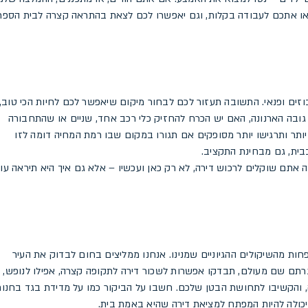
יאו אתכם לעבודה בקלות, וגם יאפשרו לכם לצאת בהתראה קצרה לבית הספר
זים ופנאי. התשובה תעזור לכם לבחור מיקום שיאפשר לכם לחיות הכי טוב,
ובה הארנונה, האם יש הכרח להחזיק כלי רכב אחד, שניים או שהתחבורה
 יותר ותרגישו יותר מסופקים אם תגורו במקום שבו רמת המחיה דומה לזו
בית, גם מבחינת התקציב.
 אתם שוקלים לרכוש דירה, לא רק כאן ועכשיו – אלא גם איך היא תיראה עו
ות מהשיקולים ההגיוניים שמנינו. אנחנו ממליצים בחום לבדוק את העיר
רתם שם מעולם, תבדקו אפשרות לשכור דירה לתקופה קצרה, אפילו לנופש,
 והקשיבו לתחושת הבטן שלכם. חשבו על הביקור כמו על מדידת בגד בחנות
יכולה להיות המפתח למציאת דירה שהיא באמת בית.