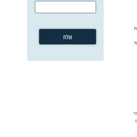
ת
ל
ר
רת 3-4