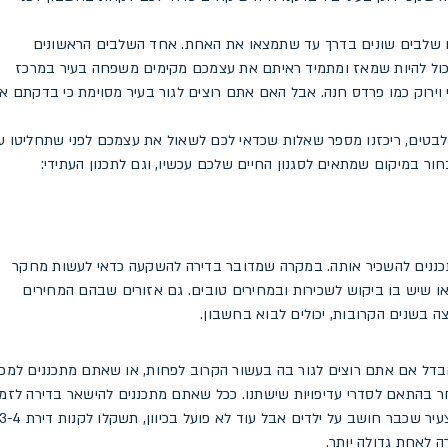
 שלבים שונים בדרך עד שתמצאו את האחת. אחד השלבים הראשונים
יכול להיות שמאז ומתמיד ראיתם את עצמכם מקימים משפחה בעיר במרכז
רי וירוק כמו פרדס חנה. אבל האם אתם רוצים לגור בעיר מסוימת כי בדקתם א
לבטים, ריכזנו מספר שאלות שכדאי לכם לשאול את עצמכם לפני שתחליטו ע
בחור במיקום שמתאים לסגנון החיים שלכם עכשיו, וגם לתכנון העתידי:
תכננים להשכיר אותה. במקרה שמדובר בדירה להשקעה כדאי לעשות מחקר
או שיש בו ביקוש לשכירות ובמחירים טובים. גם אזורים שבהם המחירים
צה בשנים הקרובות, יכולים לבוא בחשבון.
בדל אם אתם רוצים לגור בה בעשור הקרוב לפחות, או שאתם מתכננים למכו
חר בהתאם לסדרי עדיפויות שישתנו. ככל שאתם מתכננים להישאר בדירה לזמן
רב יותר, כדאי לחשוב לטווח ארוך יותר. למשל, אם אתם זוג צעיר שכבר חושב על ילדים אבל עוד לא פועל בכיוון, תשקלו לקנות די
 לאחת גדולה יותר.