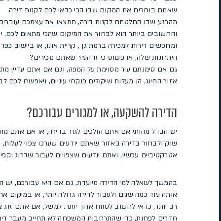
שאתם בוחרים את המקום שבו הכי כדאי לכם לקנות דירה.
מהרגע שבו החלטתם לקנות דירה, תמצאו את עצמכם עוברים
והחשובים ביותר הוא לבחור את המיקום שהכי מתאים לכם. 
ומחפשים דירות למכירה ברמת גן , קריית אונו, או ביישוב כפ
היתרונות שלה, או פשוט כי זו העיר שאתם מכירים?
גם אם סימנתם עיר מסוימת על המפה, וגם אם אתם עדיין מת
אזור החיוג. הן מעלות שיקולים פוקחי עיניים, ויאפשרו לכם ל
הדירה להשקעה, או למגורים עבורכם?
יש הבדל מהותי אם אתם הולכים לגור בדירה, או אם אתם מ
שוק ולבחור בדירה באזור שאתם יודעים שערכו צפוי לעלות, 
אטרקטיביים עכשיו, ואתם יודעים שצפויים לעבור שדרוג וקפי
בהמשך לשאלה למי הדירה מיועדת, גם אם היא עבורכם, יש ה
אותה עוד כמה שנים ולעבור לדירה גדולה יותר, או במיקום א
חדרים לפחות, כדי שהתרחבות המשפחה לא תחייב מעבר דירה