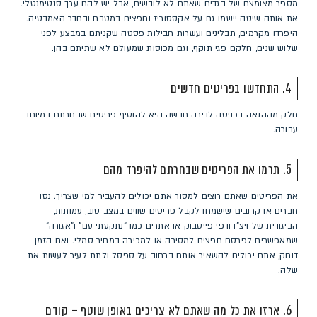
מספר מצומצם של בגדים שאתם לא לובשים, אבל יש להם ערך סנטימנטלי.
את אותה שיטה יישמו גם על אקססוריז וחפצים במטבח ובחדר האמבטיה.
היפרדו מקרמים, תבלינים ועשרות חבילות פסטה שקניתם במבצע לפני
שלוש שנים, חלקם פגי תוקף, וגם מכוסות שמעולם לא שתיתם בהן.
4. התחדשו בפריטים חדשים
חלק מההנאה בכניסה לדירה חדשה היא להוסיף פריטים שבחרתם במיוחד
עבורה.
5. תרמו את הפריטים שבחרתם להיפרד מהם
את הפריטים שאתם רוצים למסור אתם יכולים להעביר למי שצריך. נסו
חברים או קרובים שישמחו לקבל פריטים שווים במצב טוב, עמותות,
הביגודית של ויצ"ו ודפי פייסבוק או אתרים כמו "נתקעתי עם" ו"אגורה"
שמאפשרים לפרסם חפצים למסירה או למכירה במחיר סמלי. ואם הזמן
דוחק, אתם יכולים להשאיר אותם ברחוב על ספסל ולתת לעיר לעשות את
שלה.
6. ארזו את כל מה שאתם לא צריכים באופן שוטף – קודם