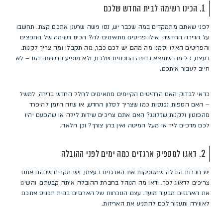
1. הכינו רשימה לבית החדש שלכם
לפני שאתם מתמקדים במה שכבר יש, נסו גישה שרענן אתכם קצת. תחשבו
על הדירה החדשה, אילו פריטים מתאימים לה? הכינו רשימה של החפצים
והפריטים האלו וסמנו מה מהם יש לכם כבר, מה תקבלו ומה צריך לקנות.
בעצם, כל מה שנמצא בדירה הנוכחית שלכם, ולא מופיע ברשימה הזו – לא
חייב לעבור איתכם.
כדאי לבדוק האם הרהיטים הקיימים מתאימים לחלל החדש בדירה, למשל
– האם הספות נכנסות כמו שצריך לסלון החדש, או שזה הזמן להיפרד
מהפוטון ולקנות שזלונג? האם אתם צריכים שידות לילה או שהפעם יהיו
לכם מדפים ליד או מעל המיטה ואין בהן צורך? וכן הלאה.
2. דאגו למספיק ארגזים כמה ימים לפני ההובלה
יש חברות הובלה שמספקות את הארגזים בעצמן, ויש מקרים שבהם אתם
צריכים לדאוג לכך. ודאו מה הנוהל בחברת ההובלה איתה קבעתם, והשיגו
את הארגזים מבעוד מועד. עצם הנוכחות של הארגזים בבית תכניס אתכם
לאווירה ותעזור לכם להתניע את האריזות.