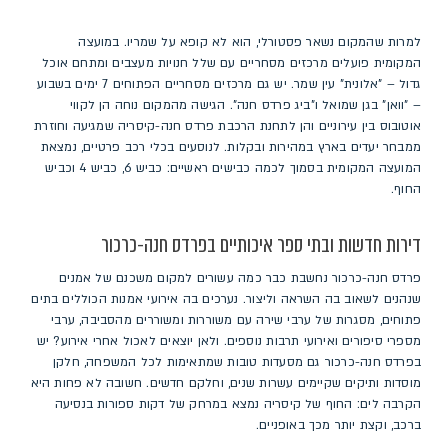
למרות שהמקום נשאר פסטורלי, הוא לא קופא על שמריו. במועצה
המקומית פועלים מרכזים מסחריים עם שלל חנויות מעצבים ומתחם אוכל
גדול – "אלונית" עין שמר. יש גם מרכזים מסחריים הפתוחים 7 ימים בשבוע
– "וואן" בגן שמואל ו"ביג פרדס חנה". הגישה מהמקום נוחה הן לקווי
אוטובוס בין עירוניים והן לתחנת הרכבת פרדס חנה-קיסריה שמגיעה וחוזרת
ממבחר יעדים בארץ במהירות ובקלות. לנוסעים בכלי רכב פרטיים, נמצאת
המועצה המקומית בסמוך לכמה כבישים ראשיים: כביש 6, כביש 4 וכביש
החוף.
דירות חדשות ובתי ספר איכותיים בפרדס חנה-כרכור
פרדס חנה-כרכור נחשבת כבר כמה עשורים למקום משכנם של אמנים
שנהנים לשאוב בה השראה וליצור. נערכים בה אירועי אמנות הכוללים בתים
פתוחים, מסגרות של ערבי שירה עם משוררות ומשוררים מהסביבה, ערבי
מספרי סיפורים ואירועי תרבות נוספים. ולאן יוצאים לאכול אחרי אירוע? יש
בפרדס חנה-כרכור גם מסעדות טובות שמתאימות לכל המשפחה, חלקן
מוסדות ותיקים שקיימים עשרות שנים, וחלקם חדשים. חשובה לא פחות היא
הקרבה לים: החוף של קיסריה נמצא במרחק של דקות ספורות בנסיעה
ברכב, וקצת יותר מכך באופניים.